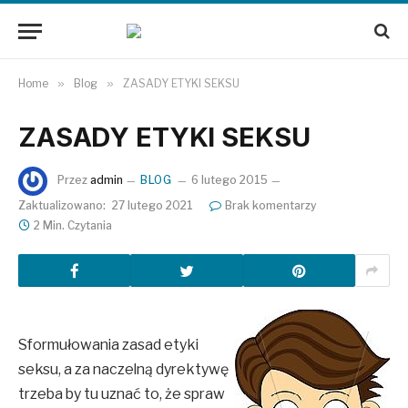
Home
»
Blog
»
ZASADY ETYKI SEKSU
ZASADY ETYKI SEKSU
Przez
admin
BLOG
6 lutego 2015
Zaktualizowano:
27 lutego 2021
Brak komentarzy
2 Min. Czytania
Sformułowania zasad etyki
seksu, a za naczelną dyrektywę
trzeba by tu uznać to, że spraw