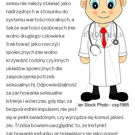
seksu nie należy stawiać jako
nadrzędnych w stosunku do
systemu wartości moralnych, a
także wartości osobowych (nie
wolno drugiego człowieka
traktować jako rzeczy) i
społecznych (nie wolno
krzywdzić rodziny czy innych
układów społecznych dla
zaspokojenia potrzeb
seksualnych). Odpowiedzialność
za zachowania seksualne
istnieje i wówczas, gdy idąc za
bezpośrednim impulsem, nie jest
się w pełni świadomym, czy wyrządza się komuś jakieś
zło. Trzeba bowiem uwzględnić to, że instynkt
zachowania gatunku, przejawiający się jako popęd