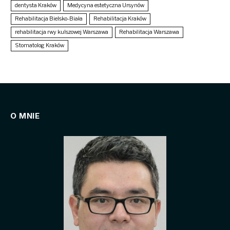
dentysta Kraków
Medycyna estetyczna Ursynów
Rehabilitacja Bielsko-Biała
Rehabilitacja Kraków
rehabilitacja rwy kulszowej Warszawa
Rehabilitacja Warszawa
Stomatolog Kraków
O MNIE