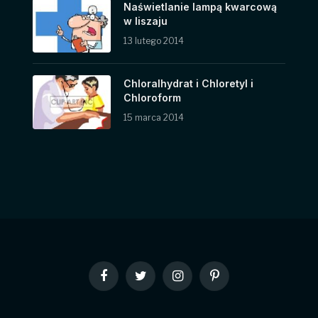
Naświetlanie lampą kwarcową
w liszaju
13 lutego 2014
Chloralhydrat i Chloretyl i
Chloroform
15 marca 2014
Facebook
Twitter
Instagram
Pinterest