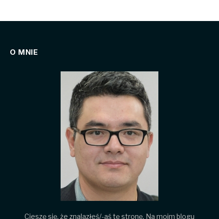
O MNIE
Cieszę się, że znalazłeś/-aś tę stronę. Na moim blogu