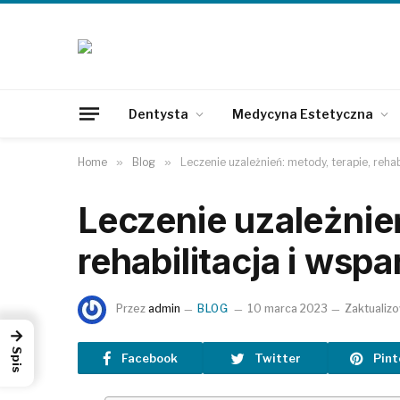
Dentysta
Medycyna Estetyczna
Home
»
Blog
»
Leczenie uzależnień: metody, terapie, rehab
Leczenie uzależnień
rehabilitacja i wsp
Przez
admin
BLOG
10 marca 2023
Zaktualiz
→
Spis
Facebook
Twitter
Pint