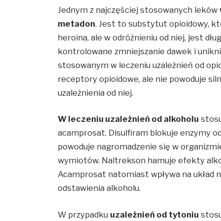
Jednym z najczęściej stosowanych leków
metadon
. Jest to substytut opioidowy, k
heroina, ale w odróżnieniu od niej, jest dł
kontrolowane zmniejszanie dawek i unikn
stosowanym w leczeniu uzależnień od opioi
receptory opioidowe, ale nie powoduje si
uzależnienia od niej.
W leczeniu uzależnień od alkoholu
stosuj
acamprosat. Disulfiram blokuje enzymy od
powoduje nagromadzenie się w organizmie 
wymiotów. Naltrekson hamuje efekty alkoh
Acamprosat natomiast wpływa na układ 
odstawienia alkoholu.
W przypadku
uzależnień od tytoniu
stosu