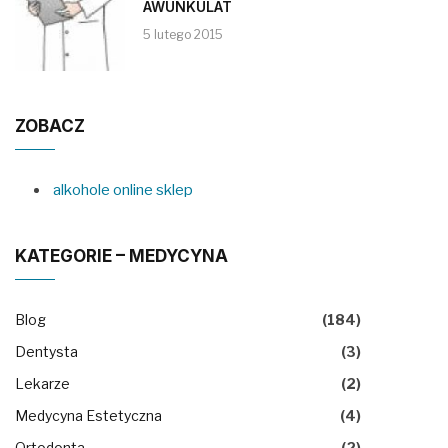
AWUNKULAT
5 lutego 2015
ZOBACZ
alkohole online sklep
KATEGORIE – MEDYCYNA
Blog
(184)
Dentysta
(3)
Lekarze
(2)
Medycyna Estetyczna
(4)
Ortodonta
(2)