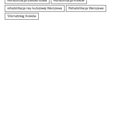
Rehabilitacja Bielsko-Biała
Rehabilitacja Kraków
rehabilitacja rwy kulszowej Warszawa
Rehabilitacja Warszawa
Stomatolog Kraków