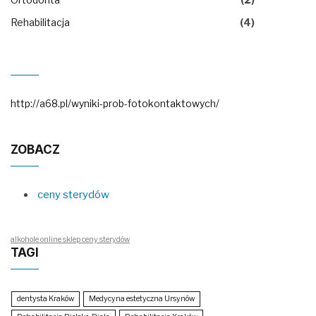
Rehabilitacja
(4)
http://a68.pl/wyniki-prob-fotokontaktowych/
ZOBACZ
ceny sterydów
alkohole online sklep ceny sterydów
TAGI
dentysta Kraków
Medycyna estetyczna Ursynów