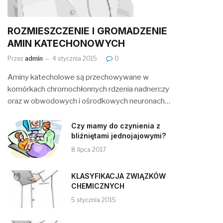
ROZMIESZCZENIE I GROMADZENIE
AMIN KATECHONOWYCH
Przez
admin
4 stycznia 2015
0
Aminy katecholowe są przechowywane w
komórkach chromochłonnych rdzenia nadnerczy
oraz w obwodowych i ośrodkowych neuronach…
Czy mamy do czynienia z
bliźniętami jednojajowymi?
8 lipca 2017
KLASYFIKACJA ZWIĄZKÓW
CHEMICZNYCH
5 stycznia 2015