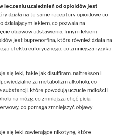
w leczeniu uzależnień od opioidów jest
tóry działa na te same receptory opioidowe co
ugo działającym lekiem, co pozwala na
ięcie objawów odstawienia. Innym lekiem
dów jest buprenorfina, która również działa na
lnego efektu euforycznego, co zmniejsza ryzyko
e się leki, takie jak disulfiram, naltrekson i
powiedzialne za metabolizm alkoholu, co
substancji, które powodują uczucie mdłości i
olu na mózg, co zmniejsza chęć picia.
nerwowy, co pomaga zmniejszyć objawy
je się leki zawierające nikotynę, które