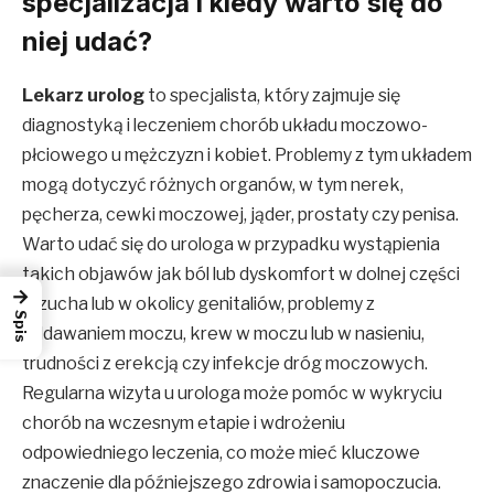
specjalizacja i kiedy warto się do
niej udać?
Lekarz urolog
to specjalista, który zajmuje się
diagnostyką i leczeniem chorób układu moczowo-
płciowego u mężczyzn i kobiet. Problemy z tym układem
mogą dotyczyć różnych organów, w tym nerek,
pęcherza, cewki moczowej, jąder, prostaty czy penisa.
Warto udać się do urologa w przypadku wystąpienia
takich objawów jak ból lub dyskomfort w dolnej części
→
brzucha lub w okolicy genitaliów, problemy z
Spis
oddawaniem moczu, krew w moczu lub w nasieniu,
trudności z erekcją czy infekcje dróg moczowych.
Regularna wizyta u urologa może pomóc w wykryciu
chorób na wczesnym etapie i wdrożeniu
odpowiedniego leczenia, co może mieć kluczowe
znaczenie dla późniejszego zdrowia i samopoczucia.