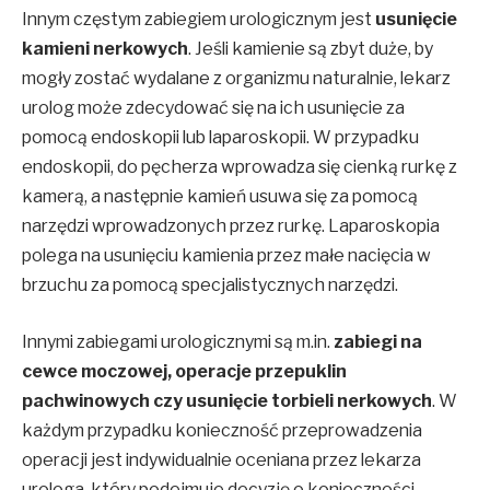
Innym częstym zabiegiem urologicznym jest
usunięcie
kamieni nerkowych
. Jeśli kamienie są zbyt duże, by
mogły zostać wydalane z organizmu naturalnie, lekarz
urolog może zdecydować się na ich usunięcie za
pomocą endoskopii lub laparoskopii. W przypadku
endoskopii, do pęcherza wprowadza się cienką rurkę z
kamerą, a następnie kamień usuwa się za pomocą
narzędzi wprowadzonych przez rurkę. Laparoskopia
polega na usunięciu kamienia przez małe nacięcia w
brzuchu za pomocą specjalistycznych narzędzi.
Innymi zabiegami urologicznymi są m.in.
zabiegi na
cewce moczowej, operacje przepuklin
pachwinowych czy usunięcie torbieli nerkowych
. W
każdym przypadku konieczność przeprowadzenia
operacji jest indywidualnie oceniana przez lekarza
urologa, który podejmuje decyzję o konieczności