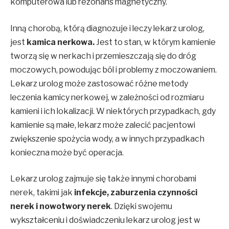
komputerowa lub rezonans magnetyczny.
Inną chorobą, którą diagnozuje i leczy lekarz urolog,
jest
kamica nerkowa.
Jest to stan, w którym kamienie
tworzą się w nerkach i przemieszczają się do dróg
moczowych, powodując ból i problemy z moczowaniem.
Lekarz urolog może zastosować różne metody
leczenia kamicy nerkowej, w zależności od rozmiaru
kamieni i ich lokalizacji. W niektórych przypadkach, gdy
kamienie są małe, lekarz może zalecić pacjentowi
zwiększenie spożycia wody, a w innych przypadkach
konieczna może być operacja.
Lekarz urolog zajmuje się także innymi chorobami
nerek, takimi jak
infekcje, zaburzenia czynności
nerek i nowotwory nerek
. Dzięki swojemu
wykształceniu i doświadczeniu lekarz urolog jest w