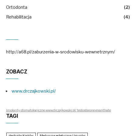
Ortodonta
(2)
Rehabilitacja
(4)
http://a68.pl/zaburzenia-w-srodowisku-wewnetrznym/
ZOBACZ
www.drczajkowski.pl/
Implanty stomatologiczne www.drczajkowski.pl/ testosterone enanthate
TAGI
dentysta Kraków
Medycyna estetyczna Ursynów