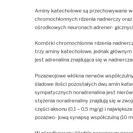
Aminy katecholowe są przechowywane 
chromochłonnych rdzenia nadnerczy oraz
ośrodkowych neuronach adrener- gicznyc
Komórki chromochlonne rdzenia nadnercz
trzy aminy katecholowe, jednak główn
jest adrenalina znajdująca się w nadnercza
Pozazwojowe włókna nerwów współczulnych
śladowe ilości pozostałych dwu amin ka
sympatycznych noradrenalina jest nieró
stężenia noradrenaliny znajdują się w zwo
części aksonu (0,1 – 0,5 mg/g) i najwię
pozazwo- jową synapsę współczulną (10 m