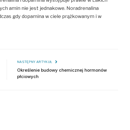
nalina i dopamina występuje prawie w Lakich
ych amin nie jest jednakowe. Noradrenalina
odczas gdy dopamina w ciele prążkowanym i w
NASTĘPNY ARTYKUŁ
Określenie budowy chemicznej hormonów
płciowych