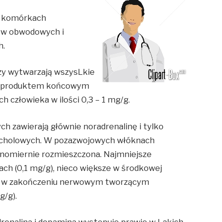
w komórkach
 w obwodowych i
h.
y wytwarzają wszysLkie
ym produktem końcowym
ch człowieka w ilości 0,3 – 1 mg/g.
 zawierają głównie noradrenalinę i tylko
techolowych. W pozazwojowych włóknach
wnomiernie rozmieszczona. Najmniejsze
jach (0,1 mg/g), nieco większe w środkowej
ksze w zakończeniu nerwowym tworzącym
g/g).