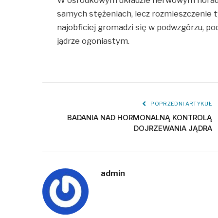
W ośrodkowym układzie nerwowym noradre
samych stężeniach, lecz rozmieszczenie t
najobficiej gromadzi się w podwzgórzu, p
jądrze ogoniastym.
POPRZEDNI ARTYKUŁ
BADANIA NAD HORMONALNĄ KONTROLĄ
DOJRZEWANIA JĄDRA
admin