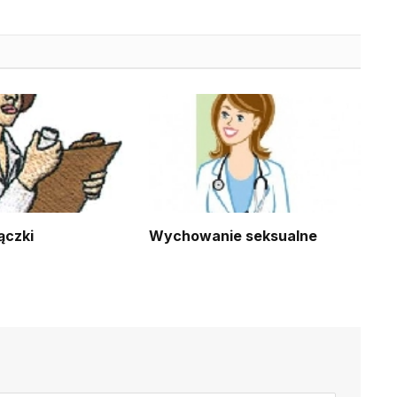
ączki
Wychowanie seksualne