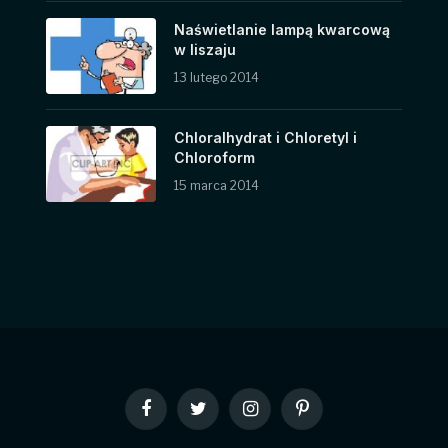
Naświetlanie lampą kwarcową
w liszaju
13 lutego 2014
Chloralhydrat i Chloretyl i
Chloroform
15 marca 2014
Facebook
Twitter
Instagram
Pinterest