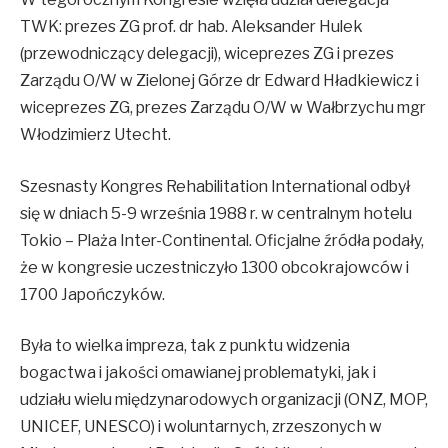
TWK: prezes ZG prof. dr hab. Aleksander Hulek
(przewodniczący delegacji), wiceprezes ZG i prezes
Zarządu O/W w Zielonej Górze dr Edward Hładkiewicz i
wiceprezes ZG, prezes Zarządu O/W w Wałbrzychu mgr
Włodzimierz Utecht.
Szesnasty Kongres Rehabilitation International odbył
się w dniach 5-9 września 1988 r. w centralnym hotelu
Tokio – Plaża Inter-Continental. Oficjalne źródła podały,
że w kongresie uczestniczyło 1300 obcokrajowców i
1700 Japończyków.
Była to wielka impreza, tak z punktu widzenia
bogactwa i jakości omawianej problematyki, jak i
udziału wielu międzynarodowych organizacji (ONZ, MOP,
UNICEF, UNESCO) i woluntarnych, zrzeszonych w