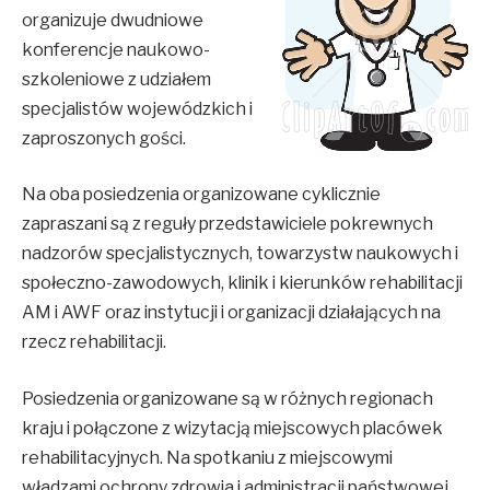
organizuje dwudniowe
konferencje naukowo-
szkoleniowe z udziałem
specjalistów wojewódzkich i
zaproszonych gości.
Na oba posiedzenia organizowane cyklicznie
zapraszani są z reguły przedstawiciele pokrewnych
nadzorów specjalistycznych, towarzystw naukowych i
społeczno-zawodowych, klinik i kierunków rehabilitacji
AM i AWF oraz instytucji i organizacji działających na
rzecz rehabilitacji.
Posiedzenia organizowane są w różnych regionach
kraju i połączone z wizytacją miejscowych placówek
rehabilitacyjnych. Na spotkaniu z miejscowymi
władzami ochrony zdrowia i administracji państwowej