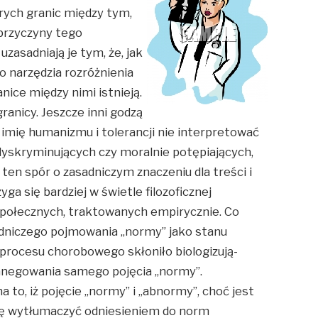
rych granic między tym,
 przyczyny tego
zasadniają je tym, że, jak
o narzędzia rozróżnienia
anice między nimi istnieją.
ranicy. Jeszcze inni godzą
 imię humanizmu i tolerancji nie interpretować
dyskryminujących czy moralnie potępiających,
I ten spór o zasadniczym znaczeniu dla treści i
yga się bardziej w świetle filozoficznej
 społecznych, traktowanych empirycznie. Co
odniczego pojmowania „normy” jako stanu
 procesu chorobowego skłoniło biologizują-
zanegowania samego pojęcia „normy”.
to, iż pojęcie „normy” i „abnormy”, choć jest
 się wytłumaczyć odniesieniem do norm