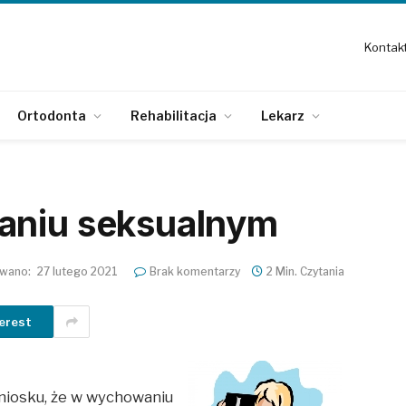
Kontak
Ortodonta
Rehabilitacja
Lekarz
aniu seksualnym
owano:
27 lutego 2021
Brak komentarzy
2 Min. Czytania
erest
 wniosku, że w wychowaniu