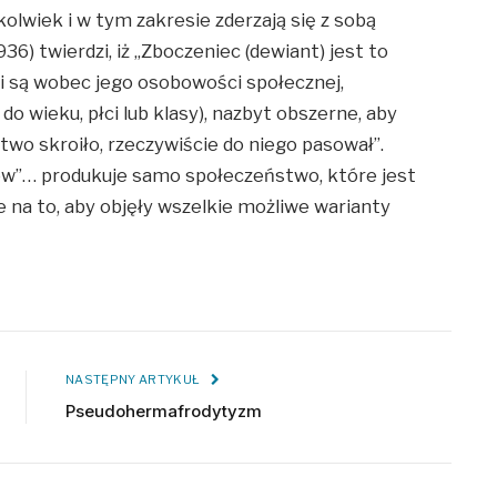
lwiek i w tym zakresie zderzają się z sobą
6) twierdzi, iż „Zboczeniec (dewiant) jest to
 są wobec jego osobowości społecznej,
o wieku, płci lub klasy), nazbyt obszerne, aby
two skroiło, rzeczywiście do niego pasował”.
ców”… produkuje samo społeczeństwo, które jest
na to, aby objęły wszelkie możliwe warianty
NASTĘPNY ARTYKUŁ
Pseudohermafrodytyzm