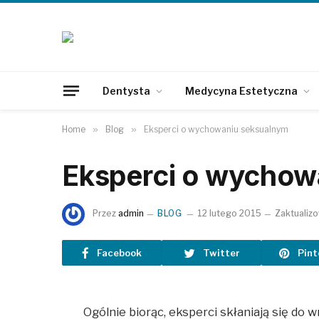
Dentysta
Medycyna Estetyczna
Home
»
Blog
»
Eksperci o wychowaniu seksualnym
Eksperci o wychow
Przez
admin
BLOG
12 lutego 2015
Zaktualiz
Facebook
Twitter
Pint
Ogólnie biorąc, eksperci skłaniają się do