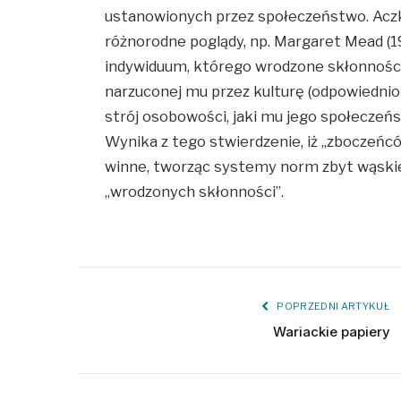
ustanowionych przez społeczeństwo. Aczko
różnorodne poglądy, np. Margaret Mead (193
indywiduum, którego wrodzone skłonności
narzuconej mu przez kulturę (odpowiednio d
strój osobowości, jaki mu jego społeczeńs
Wynika z tego stwierdzenie, iż „zboczeń
winne, tworząc systemy norm zbyt wąskie 
„wrodzonych skłonności”.
POPRZEDNI ARTYKUŁ
Wariackie papiery