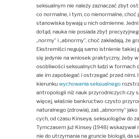
seksualnym nie należy zaznaczać zbyt ost
co normalne, i tym, co nienormalne, choć
stanowiska bywają u nich odmienne. Jedni u
dotąd, nauka nie posiada zbyt precyzyjneg
„normy” i „abnormy”, choć zakładają, że gr
Ekstremiści negują samo istnienie takiej g
się jedynie na wniosek praktyczny, żeby w
osobliwości seksualnych ludzi w formach 
ale im zapobiegać i ostrzegać przed nimi. 
kierunku
wychowania seksualnego
rozstrz
antropologii niż nauk przyrodniczych czy
więcej, właśnie bankructwo czysto przyr
naturalnego (zdrowia), zaś „abnormy” jako
cych, od czasu Kinseya, seksuologów do 
Tymczasem już Kinsey (1948) wskazywał na 
nie do utrzymania na gruncie biologii, da