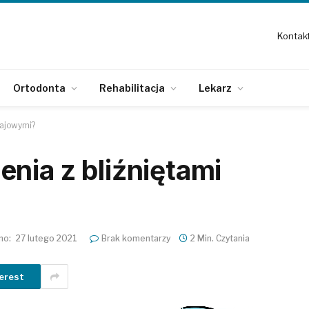
Kontak
Ortodonta
Rehabilitacja
Lekarz
jajowymi?
nia z bliźniętami
no:
27 lutego 2021
Brak komentarzy
2 Min. Czytania
erest