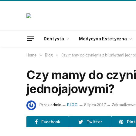
Dentysta
Medycyna Estetyczna
Home
»
Blog
»
Czy mamy do czynienia z bliźniętami jedno
Czy mamy do czynie
jednojajowymi?
Przez
admin
BLOG
8 lipca 2017
Zaktualizowa
Facebook
Twitter
Pint