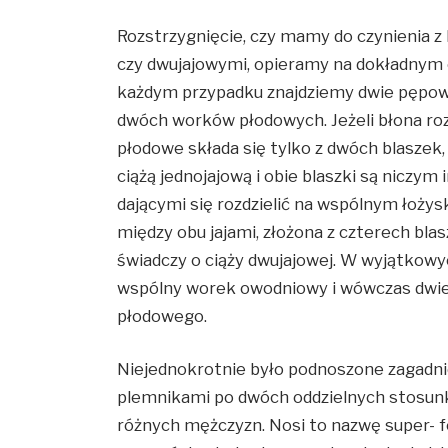
Rozstrzygnięcie, czy mamy do czynienia z 
czy dwujajowymi, opieramy na dokładnym 
każdym przypadku znajdziemy dwie pępow
dwóch worków płodowych. Jeżeli błona rozd
płodowe składa się tylko z dwóch blaszek,
ciążą jednojajową i obie blaszki są niczy
dającymi się rozdzielić na wspólnym łoży
między obu jajami, złożona z czterech bla
świadczy o ciąży dwujajowej. W wyjątkow
wspólny worek owodniowy i wówczas dwie
płodowego.
Niejednokrotnie było podnoszone zagadnie
plemnikami po dwóch oddzielnych stosun
różnych mężczyzn. Nosi to nazwę super- fo