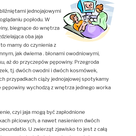
bliźniętami jednojajowymi
oglądaniu popłodu. W
iny, biegnące do wnętrza
zielająca oba jaja
 to mamy do czynienia z
m innym, jak dwiema . błonami owodniowymi,
sku, aż do przyczepów pępowiny. Przegroda
szek, tj. dwóch owodni i dwóch kosmówek,
ych przypadkach ciąży jednojajowej spotykamy
 pępowiny wychodzą z wnętrza jednego worka
nie, czyi jaja mogą być zapłodnione
kach płciowych, a nawet nasieniem dwóch
ecundatio. U zwierząt zjawisko to jest z całą