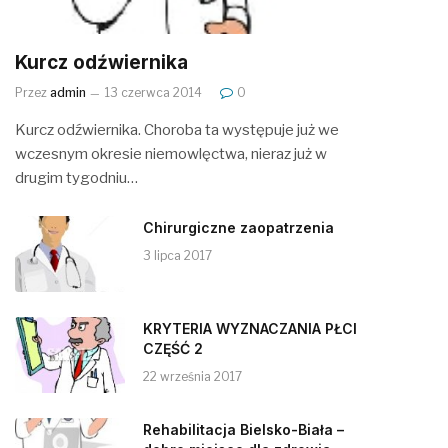
Kurcz odźwiernika
Przez
admin
13 czerwca 2014
0
Kurcz odźwiernika. Choroba ta występuje już we
wczesnym okresie niemowlęctwa, nieraz już w
drugim tygodniu…
Chirurgiczne zaopatrzenia
3 lipca 2017
KRYTERIA WYZNACZANIA PŁCI
CZĘŚĆ 2
22 września 2017
Rehabilitacja Bielsko-Biała –