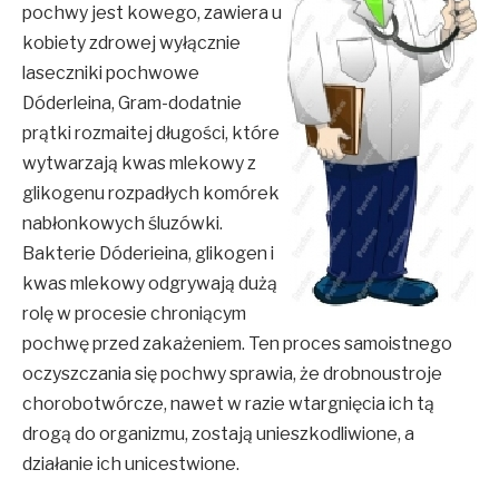
pochwy jest kowego, zawiera u
kobiety zdrowej wyłącznie
laseczniki pochwowe
Dóderleina, Gram-dodatnie
prątki rozmaitej długości, które
wytwarzają kwas mlekowy z
glikogenu rozpadłych komórek
nabłonkowych śluzówki.
Bakterie Dóderieina, glikogen i
kwas mlekowy odgrywają dużą
rolę w procesie chroniącym
pochwę przed zakażeniem. Ten proces samoistnego
oczyszczania się pochwy sprawia, że drobnoustroje
chorobotwórcze, nawet w razie wtargnięcia ich tą
drogą do organizmu, zostają unieszkodliwione, a
działanie ich unicestwione.