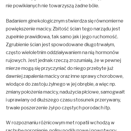
nie powikłanych nie towarzyszą żadne bóle.
Badaniem ginekologicznym stwierdza się równomierne
powiększenie macicy. Zbitość ścian tego narządu jest
zupełnie prawidłowa, tak samo jak i jego ruchomość.
Zgrubienie ścian jest spowodowane długotrwałym,
często wieloletnim oddziaływaniem na nią hormonów
rujowych. Jest jednak rzeczą zrozumiałą, że w pewnej
mierze mogą się przyczyniać do niego przebyte już
dawniej zapalenia macicy oraz inne sprawy chorobowe,
wiodące do zastoju żylnego w jej obrębie, a więc np.
zmiany położenia macicy, nadużycia płciowe, samogwałt
i uprawiany od dłuższego czasu stosunek przerywany,
trwałe poszerzenie żył po częstych porodach itp.
W rozpoznaniu różnicowym met ropatii wchodzą w
rachubę poronienie, polipy podśluzowe i nowotwory