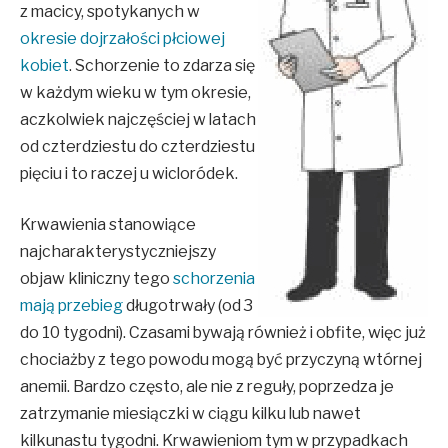
z macicy, spotykanych w
okresie dojrzałości płciowej
kobiet
. Schorzenie to zdarza się
w każdym wieku w tym okresie,
aczkolwiek najczęściej w latach
od czterdziestu do czterdziestu
pięciu i to raczej u wicloródek.
Krwawienia stanowiące
najcharakterystyczniejszy
objaw kliniczny tego
schorzenia
mają przebieg
długotrwały (od 3
do 10 tygodni). Czasami bywają również i obfite, więc już
chociażby z tego powodu mogą być przyczyną wtórnej
anemii. Bardzo często, ale nie z reguły, poprzedza je
zatrzymanie miesiączki w ciągu kilku lub nawet
kilkunastu tygodni. Krwawieniom tym w przypadkach