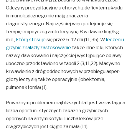
Odczyny precypitacyjne u chorych z deficytem układu
immunologicznego nie mają znaczenia
diagnostycznego. Najczęściej więc podejmuje się
terapię empiryczną amfoterycyną B w dawce lmg/kg
m.c.,
którą stosuje
się przez 6-12 dni (11, 35). W
leczeniu
grzybic znalazły zastosowanie
także inne leki, których
nazwy, dawkowanie i najczęściej występujące objawy
uboczne przedstawiono w tabeli 2 (3,11,22). Masywne
krwawienie z dróg oddechowych w przebiegu asper-
gilozy leczy się także operacyjnie (lobektomia,
pulmonektomia) (1).
Poważnym problemem najbliższych lat jest wzrastająca
liczba oportuni-stycznych zakażeń grzybiczych
opornych na antymikotyki. Liczba leków prze-
ciwgrzybiczych jest ciągle za mała (11).