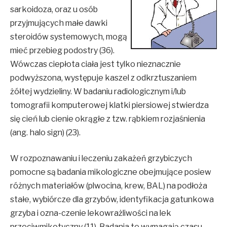
sarkoidoza, oraz u osób
przyjmujących małe dawki
steroidów systemowych, mogą
mieć przebieg podostry (36).
Wówczas ciepłota ciała jest tylko nieznacznie
podwyższona, występuje kaszel z odkrztuszaniem
żółtej wydzieliny. W badaniu radiologicznym i/lub
tomografii komputerowej klatki piersiowej stwierdza
się cień lub cienie okrągłe z tzw. rąbkiem rozjaśnienia
(ang. halo sign) (23).
W rozpoznawaniu i leczeniu zakażeń grzybiczych
pomocne są badania mikologiczne obejmujące posiew
różnych materiałów (plwocina, krew, BAL) na podłoża
stałe, wybiórcze dla grzybów, identyfikacja gatunkowa
grzyba i ozna-czenie lekowrażliwości na lek
przeciwmikotyczny (11). Badania te wymagają czasu.