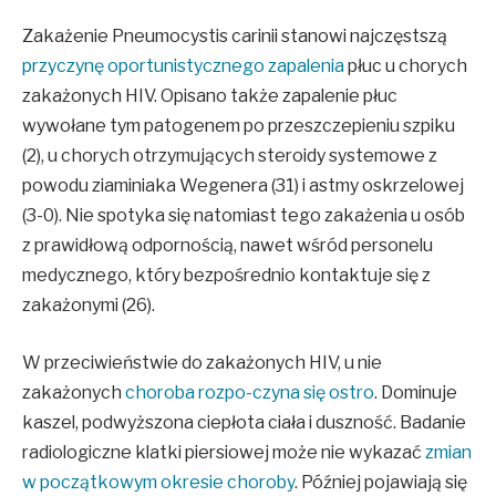
Zakażenie Pneumocystis carinii stanowi najczęstszą
przyczynę oportunistycznego zapalenia
płuc u chorych
zakażonych HIV. Opisano także zapalenie płuc
wywołane tym patogenem po przeszczepieniu szpiku
(2), u chorych otrzymujących steroidy systemowe z
powodu ziaminiaka Wegenera (31) i astmy oskrzelowej
(3-0). Nie spotyka się natomiast tego zakażenia u osób
z prawidłową odpornością, nawet wśród personelu
medycznego, który bezpośrednio kontaktuje się z
zakażonymi (26).
W przeciwieństwie do zakażonych HIV, u nie
zakażonych
choroba rozpo-czyna się ostro
. Dominuje
kaszel, podwyższona ciepłota ciała i duszność. Badanie
radiologiczne klatki piersiowej może nie wykazać
zmian
w początkowym okresie choroby
. Później pojawiają się