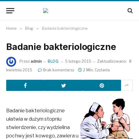
Home
»
Blog
»
Badanie bakteriologiczne
Badanie bakteriologiczne
Przez
admin
BLOG
5 lutego 2015
Zaktualizowano:
8
kwietnia 2015
Brak komentarzy
2 Min. Czytania
Badanie bakteriologiczne
ułatwia w dużym stopniu
stwierdzenie, czy wydzielina
pochwy jest kowego, zawiera u