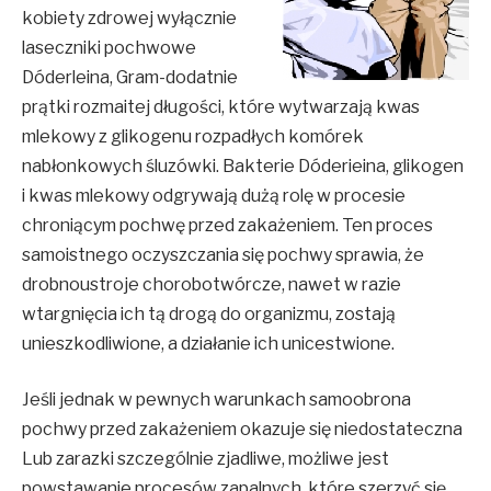
kobiety zdrowej wyłącznie
laseczniki pochwowe
Dóderleina, Gram-dodatnie
prątki rozmaitej długości, które wytwarzają kwas
mlekowy z glikogenu rozpadłych komórek
nabłonkowych śluzówki. Bakterie Dóderieina, glikogen
i kwas mlekowy odgrywają dużą rolę w procesie
chroniącym pochwę przed zakażeniem. Ten proces
samoistnego oczyszczania się pochwy sprawia, że
drobnoustroje chorobotwórcze, nawet w razie
wtargnięcia ich tą drogą do organizmu, zostają
unieszkodliwione, a działanie ich unicestwione.
Jeśli jednak w pewnych warunkach samoobrona
pochwy przed zakażeniem okazuje się niedostateczna
Lub zarazki szczególnie zjadliwe, możliwe jest
powstawanie procesów zapalnych, które szerzyć się