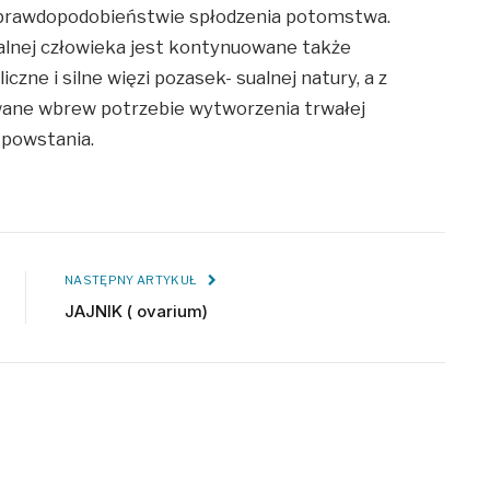
rawdopodobieństwie spłodzenia potomstwa.
alnej człowieka jest kontynuowane także
iczne i silne więzi pozasek- sualnej natury, a z
wane wbrew potrzebie wytworzenia trwałej
 powstania.
NASTĘPNY ARTYKUŁ
JAJNIK ( ovarium)