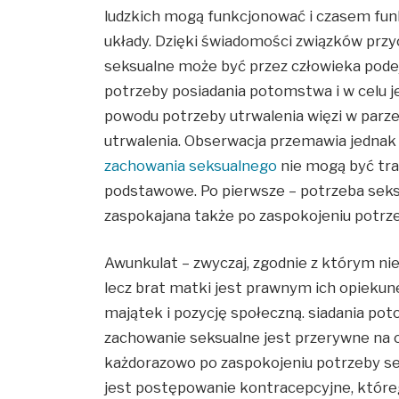
ludzkich mogą funkcjonować i czasem fun
układy. Dzięki świadomości związków prz
seksualne może być przez człowieka po
potrzeby posiadania potomstwa i w celu je
powodu potrzeby utrwalenia więzi w parze,
utrwalenia. Obserwacja przemawia jednak 
zachowania seksualnego
nie mogą być tr
podstawowe. Po pierwsze – potrzeba seksua
zaspokajana także po zaspokojeniu potrz
Awunkulat – zwyczaj, zgodnie z którym nie 
lecz brat matki jest prawnym ich opiekun
majątek i pozycję społeczną. siadania po
zachowanie seksualne jest przerywne na 
każdorazowo po zaspokojeniu potrzeby se
jest postępowanie kontracepcyjne, któreg