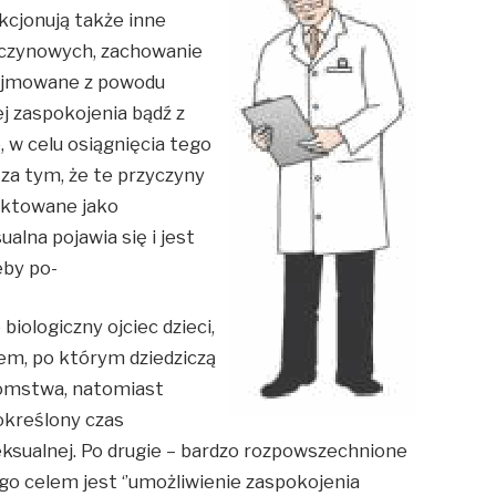
kcjonują także inne
yczynowych, zachowanie
dejmowane z powodu
j zaspokojenia bądź z
 w celu osiągnięcia tego
za tym, że te przyczyny
aktowane jako
lna pojawia się i jest
eby po-
biologiczny ojciec dzieci,
em, po którym dziedziczą
tomstwa, natomiast
określony czas
ksualnej. Po drugie – bardzo rozpowszechnione
o celem jest ‘’umożliwienie zaspokojenia