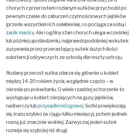
chorych z przerostem rozlanym sutków przychodzi po
pewnym czasie do zaburzeń czynnościowych jajników
(przede wszystkim ich osłabienia), co pociąga za sobą i
zanik macicy
. Ale i ogólny stan chorych ulega wcześniej
lub później upośledzeniu, najprawdopodobniej wskutek
zużywania przez przerastający sutek dużych ilości
substancji odżywczych, ze szkodą dla reszty ustroju.
Rozlany przerost sutka zdarza się głównie u kobiet
między 14-20 rokiem życia, względnie często – w
okresie po pokwitaniu. O wiele rzadziej schorzenie to
występuje u kobiet cierpiących na guzy jajników,
nadnerczy lub
przysadki mózgowej
. Sutki powiększają
się zrazu szybko (w ciągu kilku miesięcy), potem jednak
rosną już znacznie wolniej. Zazwyczaj jeden sutek
rozwija się szybciej niż drugi.