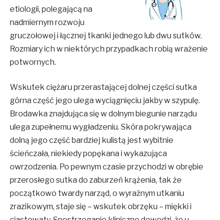
etiologii, polegającą na
nadmiernym rozwoju
gruczołowej i łącznej tkanki jednego lub dwu sutków.
Rozmiary ich w niektórych przypadkach robią wrażenie
potwornych.
Wskutek ciężaru przerastającej dolnej części sutka
górna część jego ulega wyciągnięciu jakby w szypulę.
Brodawka znajdująca się w dolnym biegunie narządu
ulega zupełnemu wygładzeniu. Skóra pokrywająca
dolną jego część bardziej kulistą jest wybitnie
ścieńczała, niekiedy popękana i wykazująca
owrzodzenia. Po pewnym czasie przychodzi w obrębie
przerosłego sutka do zaburzeń krążenia, tak że
początkowo twardy narząd, o wyraźnym utkaniu
zrazikowym, staje się – wskutek obrzęku – miękki i
ciastowaty. Spostrzeganie kliniczne dowodzi, że u