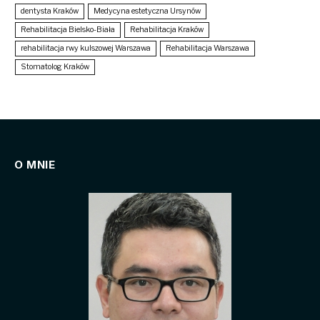
dentysta Kraków
Medycyna estetyczna Ursynów
Rehabilitacja Bielsko-Biała
Rehabilitacja Kraków
rehabilitacja rwy kulszowej Warszawa
Rehabilitacja Warszawa
Stomatolog Kraków
O MNIE