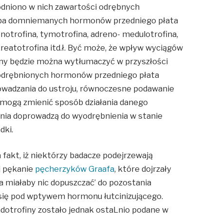
wodniono w nich zawartości odrębnych
czba domniemanych hormonów przedniego płata
enotrofina, tymotrofina, adreno- medulotrofina,
kreatotrofina itd.ł. Być może, że wpływ wyciągów
ny będzie można wytłumaczyć w przyszłości
wyodrębnionych hormonów przedniego płata
owadzania do ustroju, równoczesne podawanie
 mogą zmienić sposób działania danego
ania doprowadzą do wyodrębnienia w stanie
dki.
fakt, iż niektórzy badacze podejrzewają
j pękanie
pęcherzyków Graafa
, które dojrzały
 miałaby nic dopuszczać’ do pozostania
 się pod wptywem hormonu łutcinizującego.
adotrofiny zostało jednak ostaLnio podane w