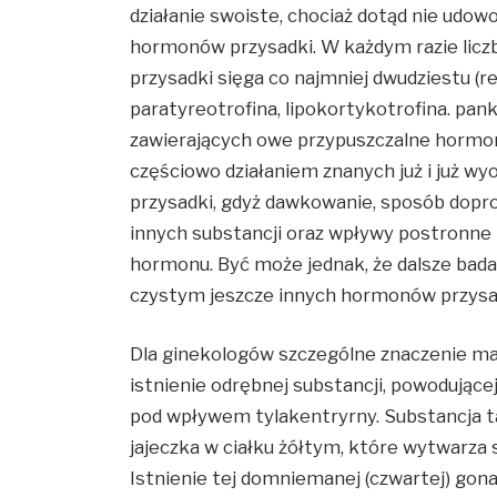
działanie swoiste, chociaż dotąd nie udo
hormonów przysadki. W każdym razie li
przysadki sięga co najmniej dwudziestu (r
paratyreotrofina, lipokortykotrofina. pan
zawierających owe przypuszczalne hormo
częściowo działaniem znanych już i już 
przysadki, gdyż dawkowanie, sposób dopr
innych substancji oraz wpływy postronne
hormonu. Być może jednak, że dalsze bad
czystym jeszcze innych hormonów przysa
Dla ginekologów szczególne znaczenie ma 
istnienie odrębnej substancji, powodujące
pod wpływem tylakentryrny. Substancja ta
jajeczka w ciałku żółtym, które wytwarza
Istnienie tej domniemanej (czwartej) gon