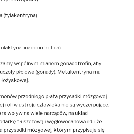
a (tylakentryna)
rolaktyna, inammotrofina).
czamy wspólnym mianem gonadotrofin, aby
gruczoły płciowe (gonady). Metakentryna ma
y łożyskowej.
rmonów przedniego płata przysadki mózgowej
ej roli w ustroju człowieka nie są wyczerpujące.
ra wpływ na wiele narządów, na układ
odarkę tłuszczową i węglowodanową ild. i że
ta przysadki mózgowej, którym przypisuje się