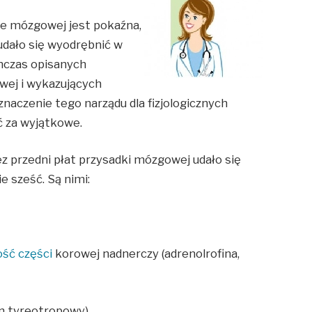
e mózgowej jest pokaźna,
udało się wyodrębnić w
chczas opisanych
wej i wykazujących
znaczenie tego narządu dla fizjologicznych
ć za wyjątkowe.
przedni płat przysadki mózgowej udało się
e sześć. Są nimi:
ść części
korowej nadnerczy (adrenolrofina,
n tyreotropowy)