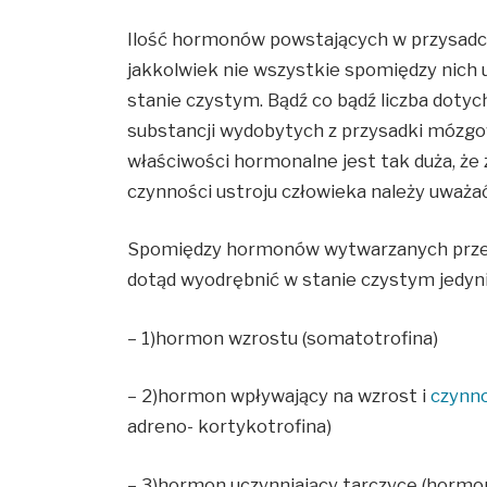
Ilość hormonów powstających w przysadc
jakkolwiek nie wszystkie spomiędzy nich 
stanie czystym. Bądź co bądź liczba doty
substancji wydobytych z przysadki mózgo
właściwości hormonalne jest tak duża, że 
czynności ustroju człowieka należy uważa
Spomiędzy hormonów wytwarzanych przez 
dotąd wyodrębnić w stanie czystym jedyni
– 1)hormon wzrostu (somatotrofina)
– 2)hormon wpływający na wzrost i
czynno
adreno- kortykotrofina)
– 3)hormon uczynniający tarczycę (hormo