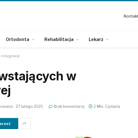
Kontak
Ortodonta
Rehabilitacja
Lekarz
e mózgowej
wstających w
ej
zowano:
27 lutego 2021
Brak komentarzy
2 Min. Czytania
erest