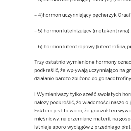
– 4)hormon uczynniający pęcherzyk Graaf
– 5) hormon luteinizujący (metakentryna)
– 6) hormon luteotropowy (luteotrofina, p
Trzy ostatnio wymienione hormony ozna
podkreślić, że wpływają uczynniająco na 
działanie bardzo zbliżone do gonadotrofin
I Wymieniwszy tylko sześć swoistych ho
należy podkreślić, że wiadomości nasze o j
Faktem jest bowiem, że gruczoł ten wywie
mięśniowy, na przemianę materii, na gosp
istnieje sporo wyciągów z przedniego pła