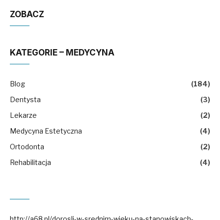
ZOBACZ
KATEGORIE – MEDYCYNA
Blog
(184)
Dentysta
(3)
Lekarze
(2)
Medycyna Estetyczna
(4)
Ortodonta
(2)
Rehabilitacja
(4)
http://a68.pl/dorosli-w-srednim-wieku-na-stanowiskach-