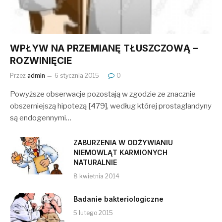
WPŁYW NA PRZEMIANĘ TŁUSZCZOWĄ –
ROZWINIĘCIE
Przez
admin
6 stycznia 2015
0
Powyższe obserwacje pozostają w zgodzie ze znacznie
obszerniejszą hipotezą [479], według której prostaglandyny
są endogennymi…
ZABURZENIA W ODŻYWIANIU
NIEMOWLĄT KARMIONYCH
NATURALNIE
8 kwietnia 2014
Badanie bakteriologiczne
5 lutego 2015