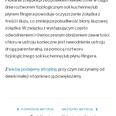
Płukanie żołądka przed posiłkiem kilkakrotnie w ciągu
dnia roztworem fizjologicznym soli kuchennej lub
płynem Ringera powoduje oczyszczenie żołądka z
treści i śluzu, co zmniejsza pobudliwość błony śluzowej
żołądka. W związku z występującym często
odwodnieniem i równoczesnym obniżeniem zawartości
chloru w ustroju konieczne jest nawodnienie ustroju
drogą parenteralną, za pomocą roztworu
fizjologicznego soli kuchennej lub płynu Ringera.
Z
leków podajemy atropinę
, przy czym zaczynamy od
dawki małej i stopniowo ją powiększamy.
POPRZEDNI ARTYKUŁ
NASTĘPNY ARTYKUŁ