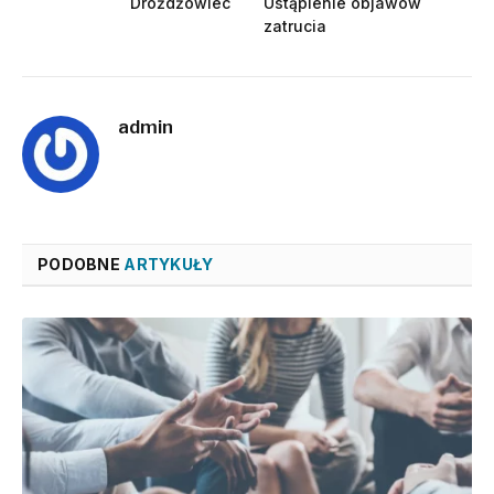
Drożdżowiec
Ustąpienie objawów
zatrucia
admin
PODOBNE
ARTYKUŁY