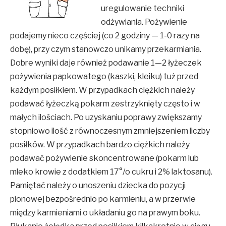
uregulowanie techniki
odżywiania. Pożywienie
podajemy nieco częściej (co 2 godziny — 1-0 razy na
dobę), przy czym stanowczo unikamy przekarmiania.
Dobre wyniki daje również podawanie 1—2 łyżeczek
pożywienia papkowatego (kaszki, kleiku) tuż przed
każdym posiłkiem. W przypadkach ciężkich należy
podawać łyżeczką pokarm zestrzyknięty często i w
małych ilościach. Po uzyskaniu poprawy zwiększamy
stopniowo ilość z równoczesnym zmniejszeniem liczby
posiłków. W przypadkach bardzo ciężkich należy
podawać pożywienie skoncentrowane (pokarm lub
mleko krowie z dodatkiem 17°/o cukru i 2% laktosanu).
Pamiętać należy o unoszeniu dziecka do pozycji
pionowej bezpośrednio po karmieniu, a w przerwie
między karmieniami o układaniu go na prawym boku.