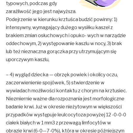
typowych, podczas gdy
zaraźliwość jego jest najwyższa.
Podejrzenie w kierunku krztuśca budzić powinny: 1)
intensywny, wymagający dużego wysiłku kaszel z
brakiem zmian osłuchowych i opuko- wych w narządzie
oddechowym, 2) występowanie kaszlu w nocy, 3) brak
lub też nieznaczna gorączka przy utrzymującym się
uporczywym kaszlu,
– 4) wygląd dziecka — obrzęk powiek i okolicy oczu,
zaczerwienienie spojówek, 5) stwierdzenie w
wywiadach możliwości kontaktu z chorym na krztusiec.
Niezmiernie ważne dla rozpoznania jest morfologiczne
badanie krwi. Już w okresie nieżytowym w większości
przypadków występuje leulcocytoza powyżej 12 -0-0-0
ciałek białych w 1 mm3 z przewagą limfocytów w
obrazie krwi (6-0—7-0%), która w okresie późniejszym