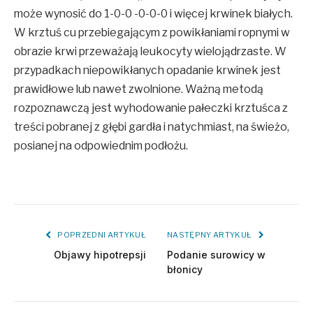
może wynosić do 1-0-0 -0-0-0 i więcej krwinek białych.
W krztuś cu przebiegającym z powikłaniami ropnymi w
obrazie krwi przeważają leukocyty wielojądrzaste. W
przypadkach niepowikłanych opadanie krwinek jest
prawidłowe lub nawet zwolnione. Ważną metodą
rozpoznawczą jest wyhodowanie pałeczki krztuśca z
treści pobranej z głębi gardła i natychmiast, na świeżo,
posianej na odpowiednim podłożu.
POPRZEDNI ARTYKUŁ
NASTĘPNY ARTYKUŁ
Objawy hipotrepsji
Podanie surowicy w
błonicy