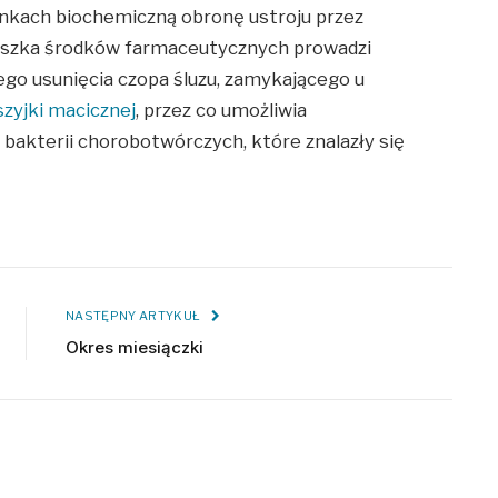
unkach biochemiczną obronę ustroju przez
mieszka środków farmaceutycznych prowadzi
go usunięcia czopa śluzu, zamykającego u
szyjki macicznej
, przez co umożliwia
j bakterii chorobotwórczych, które znalazły się
NASTĘPNY ARTYKUŁ
Okres miesiączki