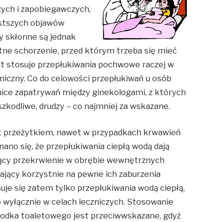
czych i zapobiegawczych,
zęstszych objawów
y skłonne są jednak
totne schorzenie, przed którym trzeba się mieć
et stosuje przepłukiwania pochwowe raczej w
niczny. Co do celowości przepłukiwań u osób
żnice zapatrywań między ginekologami, z których
szkodliwe, drudzy – co najmniej za wskazane.
t przeżytkiem, nawet w przypadkach krwawień
nano się, że przepłukiwania ciepłą wodą dają
ający przekrwienie w obrębie wewnętrznych
ywający korzystnie na pewne ich zaburzenia
je się zatem tylko przepłukiwania wodą ciepłą,
o wyłącznie w celach leczniczych. Stosowanie
rodka toaletowego jest przeciwwskazane, gdyż