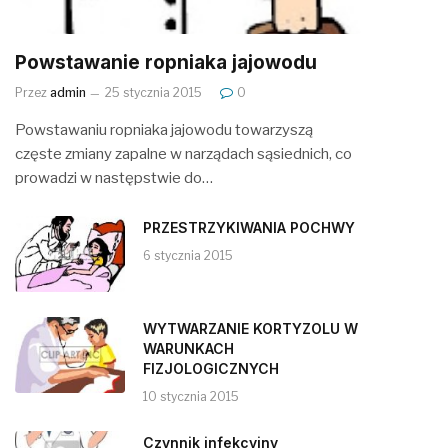
Powstawanie ropniaka jajowodu
Przez
admin
25 stycznia 2015
0
Powstawaniu ropniaka jajowodu towarzyszą
częste zmiany zapalne w narządach sąsiednich, co
prowadzi w następstwie do…
PRZESTRZYKIWANIA POCHWY
6 stycznia 2015
WYTWARZANIE KORTYZOLU W
WARUNKACH
FIZJOLOGICZNYCH
10 stycznia 2015
Czynnik infekcyjny