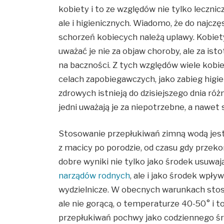
kobiety i to ze względów nie tylko leczni
ale i higienicznych. Wiadomo, że do najc
schorzeń kobiecych należą uplawy. Kobiet
uważać je nie za objaw choroby, ale za is
na baczności. Z tych względów wiele kobi
celach zapobiegawczych, jako zabieg higie
zdrowych istnieją do dzisiejszego dnia ró
jedni uważają je za niepotrzebne, a nawet 
Stosowanie przepłukiwań zimną wodą jes
z macicy po porodzie, od czasu gdy przeko
dobre wyniki nie tylko jako środek usuw
narządów rodnych
, ale i jako środek wpł
wydzielnicze. W obecnych warunkach stosu
ale nie gorącą, o temperaturze 40-50° i t
przepłukiwań pochwy jako codziennego ś