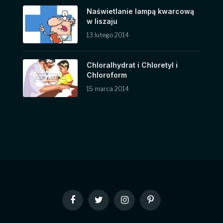
Naświetlanie lampą kwarcową
w liszaju
13 lutego 2014
Chloralhydrat i Chloretyl i
Chloroform
15 marca 2014
Facebook
Twitter
Instagram
Pinterest