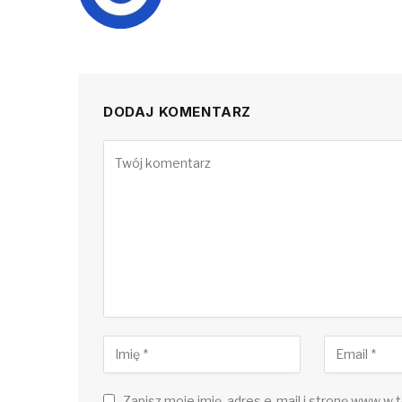
DODAJ KOMENTARZ
Zapisz moje imię, adres e-mail i stronę www w t