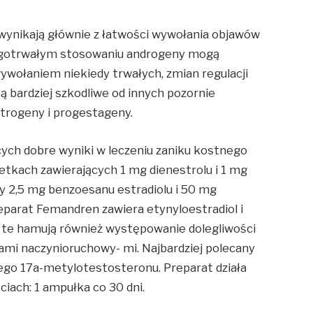
wynikają głównie z łatwości wywołania objawów
długotrwałym stosowaniu androgeny mogą
wołaniem niekiedy trwałych, zmian regulacji
ą bardziej szkodliwe od innych pozornie
strogeny i progestageny.
cych dobre wyniki w leczeniu zaniku kostnego
letkach zawierających 1 mg dienestrolu i 1 mg
y 2,5 mg benzoesanu estradiolu i 50 mg
eparat Femandren zawiera etynyloestradiol i
y te hamują również występowanie dolegliwości
ami naczynioruchowy- mi. Najbardziej polecany
nego 17a-metylotestosteronu. Preparat działa
iach: 1 ampułka co 30 dni.