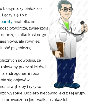
u biosyntezy białek, co
 Łączy się to z
eparaty
anaboliczne
kościotwórcze, zwiększają
tropoezę szpiku kostnego.
ięśniową, ale również
olność psychiczną.
olicznych powodują, że
rolowany przez atletów i
ia androgenami i bez
enia się objawów
ności wątroby i ryzyko
dzo wysokie. Dopiero niedawno leki z tej grupy
nie prowadzona jest walka o zakaz ich