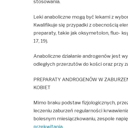
stosowania.
Leki anaboliczne mogą być lekami z wybor
Kwalifikuje się przypadki z obecnością e
preparaty, takie jak oksymetolon, fluo- k
17, 19).
Anaboliczne działanie androgenów jest w
odległych przerzutów do kości oraz przy 
PREPARATY ANDROGENÓW W ZABURZEN
KOBIET
Mimo braku podstaw fizjologicznych, prze
leczeniu zaburzeń regularności krwawienia
bolesnym miesiączkowaniu, zespole napię
przekwitania
.