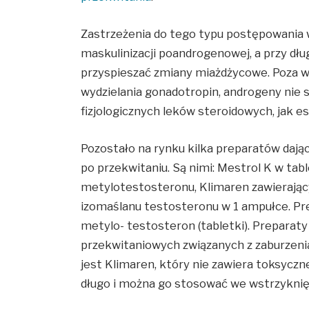
Zastrzeżenia do tego typu postępowania 
maskulinizacji poandrogenowej, a przy 
przyspieszać zmiany miażdżycowe. Poza wy
wydzielania gonadotropin, androgeny nie s
fizjologicznych leków steroidowych, jak e
Pozostało na rynku kilka preparatów dają
po przekwitaniu. Są nimi: Mestrol K w tab
metylotestosteronu, Klimaren zawierając
izomaślanu testosteronu w 1 ampułce. Pr
metylo- testosteron (tabletki). Preparat
przekwitaniowych związanych z zaburzeni
jest Klimaren, który nie zawiera toksycz
długo i można go stosować we wstrzyknięc