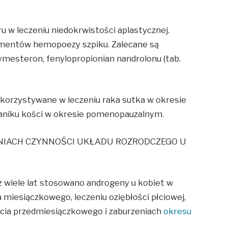
u w leczeniu niedokrwistości aplastycznej.
lementów hemopoezy szpiku. Zalecane są
symesteron, fenylopropionian nandrolonu (tab.
ykorzystywane w leczeniu raka sutka w okresie
zaniku kości w okresie pomenopauzalnym.
IACH CZYNNOŚCI UKŁADU ROZRODCZEGO U
z wiele lat stosowano androgeny u kobiet w
 miesiączkowego, leczeniu oziębłości płciowej,
cia przedmiesiączkowego i zaburzeniach
okresu