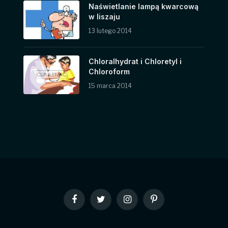
Naświetlanie lampą kwarcową
w liszaju
13 lutego 2014
Chloralhydrat i Chloretyl i
Chloroform
15 marca 2014
Facebook
Twitter
Instagram
Pinterest