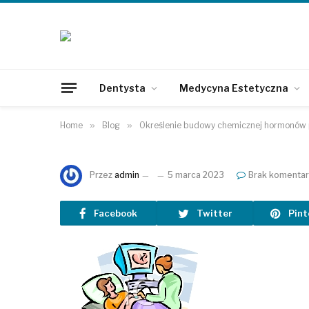
Dentysta
Medycyna Estetyczna
Home
»
Blog
»
Określenie budowy chemicznej hormonów 
Przez
admin
5 marca 2023
Brak komentar
Facebook
Twitter
Pint