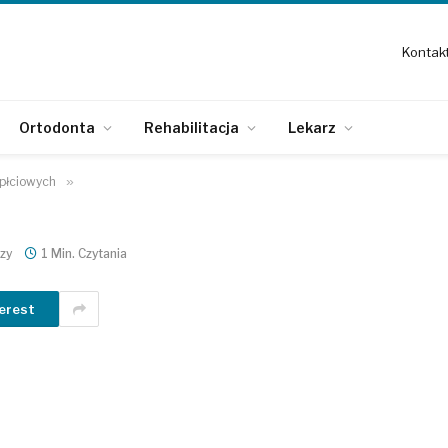
Kontak
Ortodonta
Rehabilitacja
Lekarz
płciowych
»
zy
1 Min. Czytania
erest