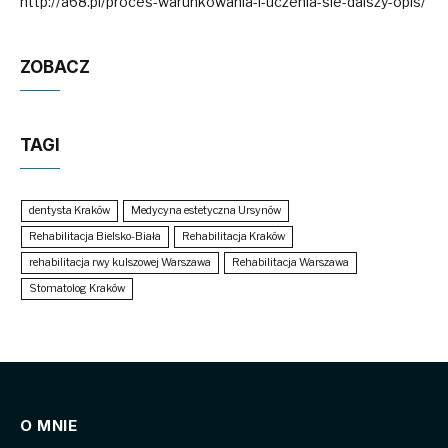
http://a68.pl/proces-warunkowania-i-uczenia-sie-dalszy-opis/
ZOBACZ
TAGI
dentysta Kraków
Medycyna estetyczna Ursynów
Rehabilitacja Bielsko-Biała
Rehabilitacja Kraków
rehabilitacja rwy kulszowej Warszawa
Rehabilitacja Warszawa
Stomatolog Kraków
O MNIE