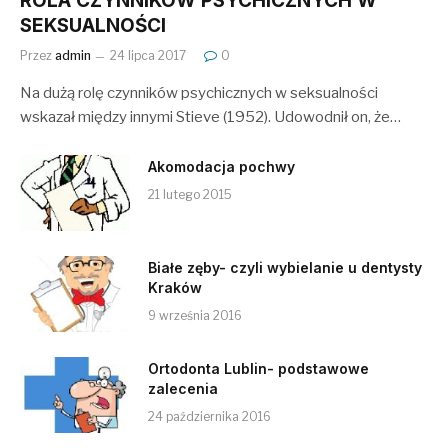
ROLA CZYNNIKÓW PSYCHICZNYCH W
SEKSUALNOŚCI
Przez
admin
24 lipca 2017
0
Na dużą rolę czynników psychicznych w seksualności
wskazał między innymi Stieve (1952). Udowodnił on, że…
Akomodacja pochwy
21 lutego 2015
Białe zęby- czyli wybielanie u dentysty
Kraków
9 września 2016
Ortodonta Lublin- podstawowe
zalecenia
24 października 2016