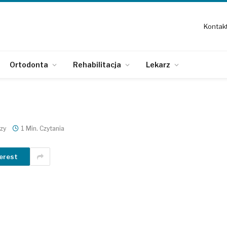
Kontak
Ortodonta
Rehabilitacja
Lekarz
zy
1 Min. Czytania
erest