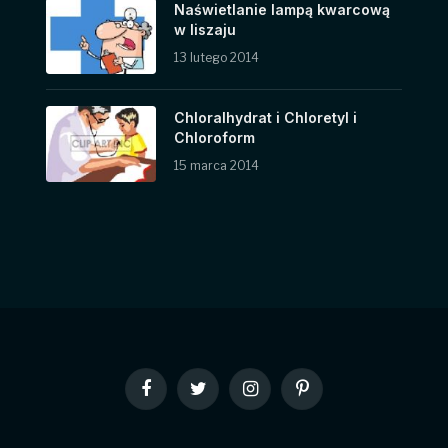
Naświetlanie lampą kwarcową
w liszaju
13 lutego 2014
Chloralhydrat i Chloretyl i
Chloroform
15 marca 2014
Facebook
Twitter
Instagram
Pinterest