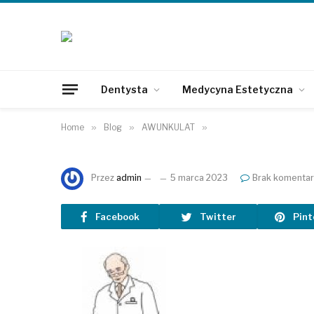
Dentysta
Medycyna Estetyczna
Home
»
Blog
»
AWUNKULAT
»
Przez
admin
5 marca 2023
Brak komentar
Facebook
Twitter
Pint