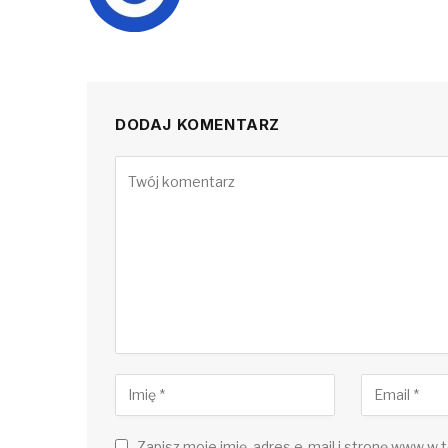
DODAJ KOMENTARZ
Zapisz moje imię, adres e-mail i stronę www w t