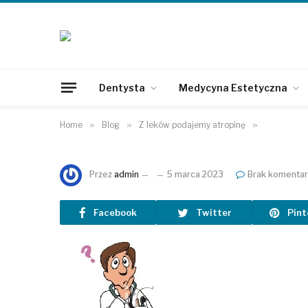
Dentysta
Medycyna Estetyczna
Home
»
Blog
»
Z leków podajemy atropinę
»
Przez
admin
5 marca 2023
Brak komentar
Facebook
Twitter
Pint