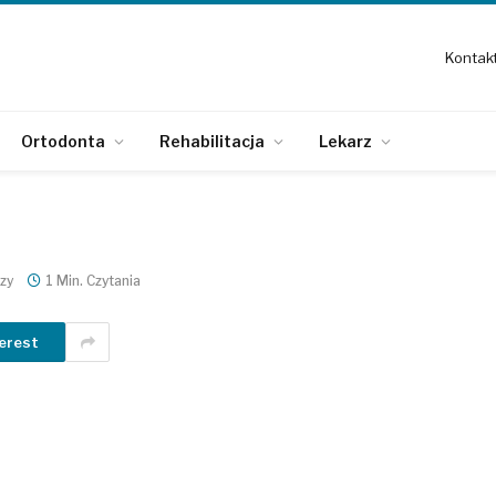
Kontak
Ortodonta
Rehabilitacja
Lekarz
zy
1 Min. Czytania
erest