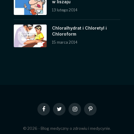
w liszaju
13 lutego 2014
Chloralhydrat i Chloretyl i
Chloroform
15 marca 2014
Facebook
Twitter
Instagram
Pinterest
© 2026 - Blog medyczny o zdrowiu i medycynie.