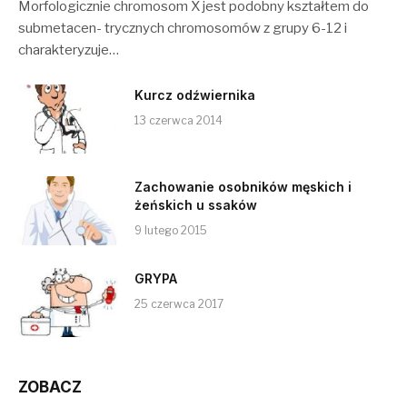
Morfologicznie chromosom X jest podobny kształtem do
submetacen- trycznych chromosomów z grupy 6-12 i
charakteryzuje…
Kurcz odźwiernika
13 czerwca 2014
Zachowanie osobników męskich i
żeńskich u ssaków
9 lutego 2015
GRYPA
25 czerwca 2017
ZOBACZ