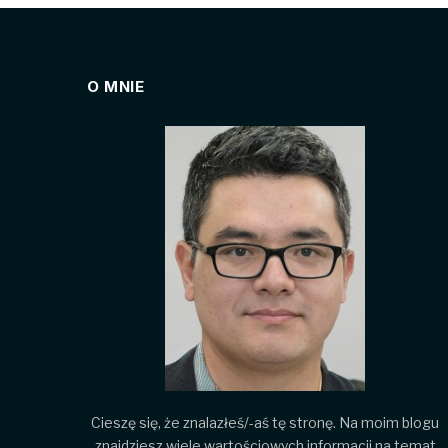
O MNIE
Cieszę się, że znalazłeś/-aś tę stronę. Na moim blogu
znajdziesz wiele wartościowych informacji na temat