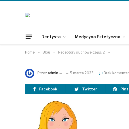
Dentysta
Medycyna Estetyczna
Home
»
Blog
»
Receptory słuchowe część 2
»
Przez
admin
5 marca 2023
Brak komentar
Facebook
Twitter
Pint