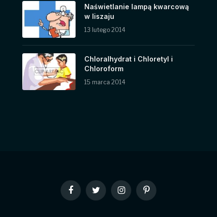
Naświetlanie lampą kwarcową
w liszaju
13 lutego 2014
Chloralhydrat i Chloretyl i
Chloroform
15 marca 2014
Facebook
Twitter
Instagram
Pinterest