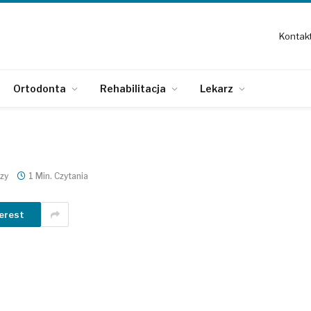
Kontak
Ortodonta
Rehabilitacja
Lekarz
zy
1 Min. Czytania
erest