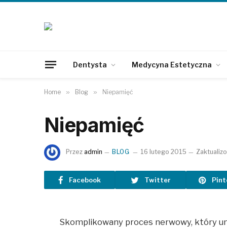
Dentysta
Medycyna Estetyczna
Home
»
Blog
»
Niepamięć
Niepamięć
Przez
admin
BLOG
16 lutego 2015
Zaktualiz
Facebook
Twitter
Pint
Skomplikowany proces nerwowy, który um