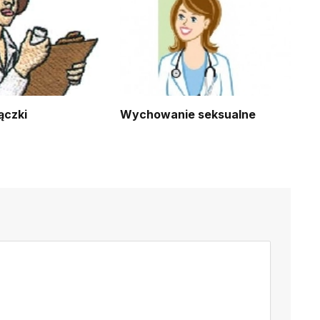
ączki
Wychowanie seksualne