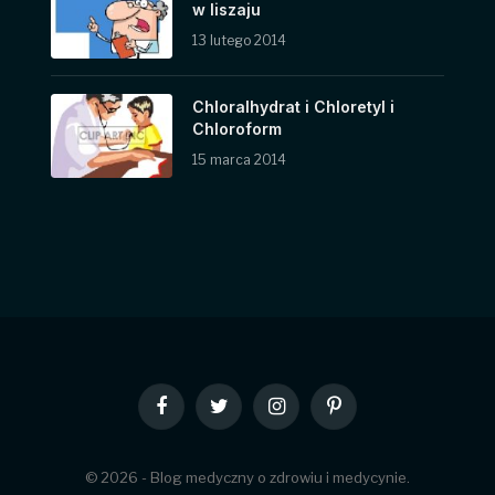
w liszaju
13 lutego 2014
Chloralhydrat i Chloretyl i
Chloroform
15 marca 2014
Facebook
Twitter
Instagram
Pinterest
© 2026 - Blog medyczny o zdrowiu i medycynie.