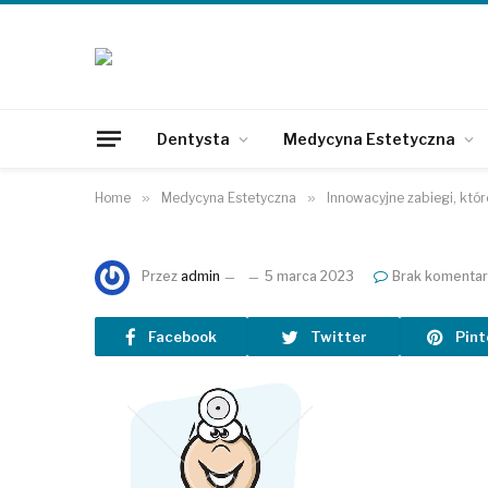
Dentysta
Medycyna Estetyczna
Home
»
Medycyna Estetyczna
»
Innowacyjne zabiegi, któ
Przez
admin
5 marca 2023
Brak komentar
Facebook
Twitter
Pint