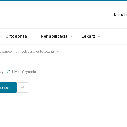
Kontak
Ortodonta
Rehabilitacja
Lekarz
re zapewnia medycyna estetyczna
»
zy
1 Min. Czytania
erest