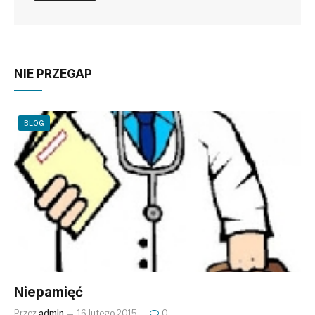
NIE PRZEGAP
BLOG
Niepamięć
Przez
admin
16 lutego 2015
0