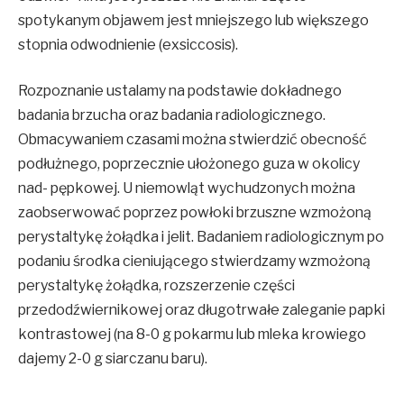
spotykanym objawem jest mniejszego lub większego
stopnia odwodnienie (exsiccosis).
Rozpoznanie ustalamy na podstawie dokładnego
badania brzucha oraz badania radiologicznego.
Obmacywaniem czasami można stwierdzić obecność
podłużnego, poprzecznie ułożonego guza w okolicy
nad- pępkowej. U niemowląt wychudzonych można
zaobserwować poprzez powłoki brzuszne wzmożoną
perystaltykę żołądka i jelit. Badaniem radiologicznym po
podaniu środka cieniującego stwierdzamy wzmożoną
perystaltykę żołądka, rozszerzenie części
przedodźwiernikowej oraz długotrwałe zaleganie papki
kontrastowej (na 8-0 g pokarmu lub mleka krowiego
dajemy 2-0 g siarczanu baru).