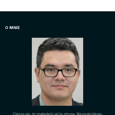
O MNIE
Cieszę się, że znalazłeś/-aś tę stronę. Na moim blogu