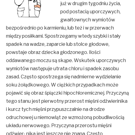
już w drugim tygodniu życia,
pod postacią uporczywych,
gwałtownych wymiotów
bezpośrednio po karmieniu, lub też i w przerwach
między posiłkami. Spostrzegamy wtedy szybki i stały
spadek na wadze, zaparcie lub stolce głodowe,
powstaje obraz dziecka głodzonego. Ilości
oddawanego moczu są skąpe. Wskutek uporczywych
wymiotów następuje utrata chloru i spadek zasobu
zasad. Często spostrzega się nadmierne wydzielanie
soku żołądkowego. W ciężkich przypadkach może
pojawić się obraz śpiączki hipochloremicznej. Przyczyną
tego stanu jest pierwotny przerost mięśni odźwierinika
i kurcz tych mięśni przypuszczalnie na drodze
odruchowej u niemowląt ze wzmożoną pobudliwością
układu nerwowego. Przyczyna przerostu mięśni
odźwier- nika jest jeszcze nie znana. Często