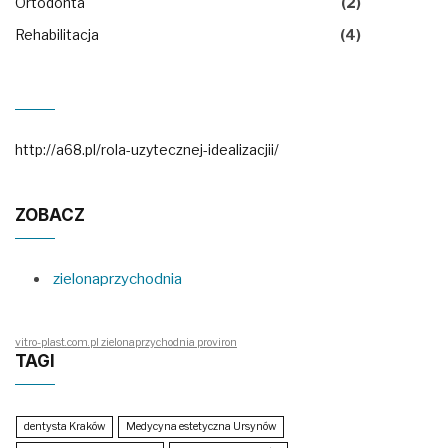
Ortodonta
(2)
Rehabilitacja
(4)
http://a68.pl/rola-uzytecznej-idealizacjii/
ZOBACZ
zielonaprzychodnia
vitro-plast.com.pl zielonaprzychodnia proviron
TAGI
dentysta Kraków
Medycyna estetyczna Ursynów