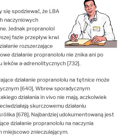
 się spodziewać, że LBA
ch naczyniowych
ne. Jednak propranolol
szej fazie przepływ krwi
ziałanie rozszerzające
iowe działanie propranololu nie znika ani po
u leków a-adrenolitycznych [732].
ające działanie propranololu na tętnice może
litycznym [640], Wbrew sporadycznym
iego działania in vivo nie mają, aczkolwiek
rzeciwdziałają skurczowemu działaniu
królika [678], Najbardziej udokumentowaną jest
ące działanie propranololu na naczynia
m miejscowo znieczulającym.