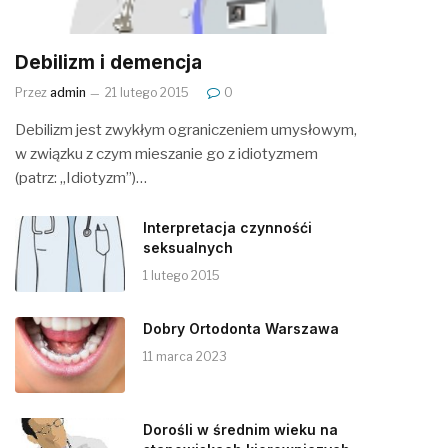
Debilizm i demencja
Przez
admin
21 lutego 2015
0
Debilizm jest zwykłym ograniczeniem umysłowym,
w związku z czym mieszanie go z idiotyzmem
(patrz: „Idiotyzm”)…
Interpretacja czynnośći
seksualnych
1 lutego 2015
Dobry Ortodonta Warszawa
11 marca 2023
Dorośli w średnim wieku na