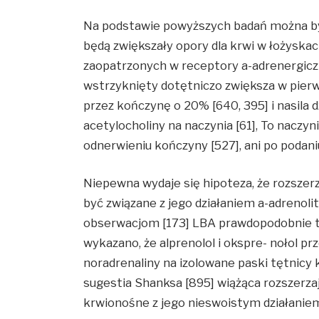
Na podstawie powyższych badań można by
będą zwiększały opory dla krwi w łożyska
zaopatrzonych w receptory a-adrenergicz
wstrzyknięty dotętniczo zwiększa w pierw
przez kończynę o 20% [640, 395] i nasila d
acetylocholiny na naczynia [61], To naczyn
odnerwieniu kończyny [527], ani po podani
Niepewna wydaje się hipoteza, że rozszerz
być związane z jego działaniem a-adreno
obserwacjom [173] LBA prawdopodobnie tak
wykazano, że alprenolol i okspre- nołol p
noradrenaliny na izolowane paski tętnicy 
sugestia Shanksa [895] wiążąca rozszerzaj
krwionośne z jego nieswoistym działanie