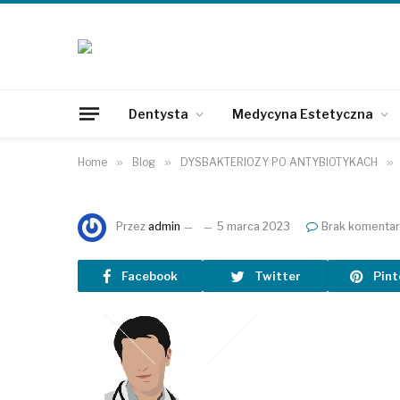
Dentysta
Medycyna Estetyczna
Home
»
Blog
»
DYSBAKTERIOZY PO ANTYBIOTYKACH
»
Przez
admin
5 marca 2023
Brak komentar
Facebook
Twitter
Pint