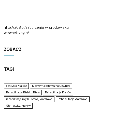
http://a68.pl/zaburzenia-w-srodowisku-
wewnetrznym/
ZOBACZ
TAGI
dentysta Kraków
Medycyna estetyczna Ursynów
Rehabilitacja Bielsko-Biała
Rehabilitacja Kraków
rehabilitacja rwy kulszowej Warszawa
Rehabilitacja Warszawa
Stomatolog Kraków