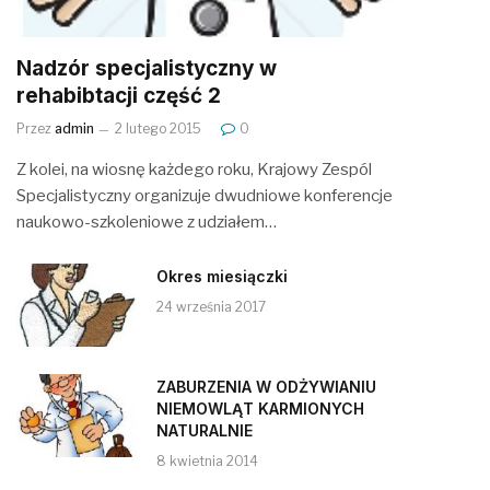
Nadzór specjalistyczny w
rehabibtacji część 2
Przez
admin
2 lutego 2015
0
Z kolei, na wiosnę każdego roku, Krajowy Zespól
Specjalistyczny organizuje dwudniowe konferencje
naukowo-szkoleniowe z udziałem…
Okres miesiączki
24 września 2017
ZABURZENIA W ODŻYWIANIU
NIEMOWLĄT KARMIONYCH
NATURALNIE
8 kwietnia 2014