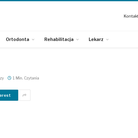
Kontak
Ortodonta
Rehabilitacja
Lekarz
zy
1 Min. Czytania
erest