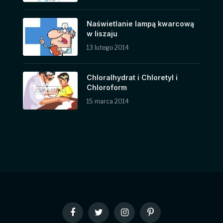
Naświetlanie lampą kwarcową
w liszaju
13 lutego 2014
Chloralhydrat i Chloretyl i
Chloroform
15 marca 2014
Facebook
Twitter
Instagram
Pinterest