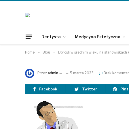
Dentysta
Medycyna Estetyczna
Home
»
Blog
»
Dorośli w średnim wieku na stanowiskach 
Przez
admin
5 marca 2023
Brak komentar
Facebook
Twitter
Pint