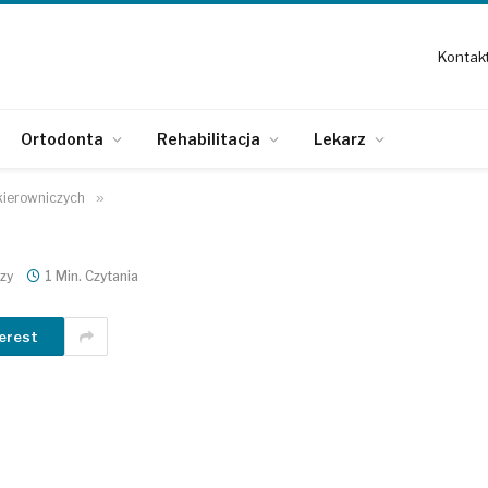
Kontak
Ortodonta
Rehabilitacja
Lekarz
kierowniczych
»
zy
1 Min. Czytania
erest