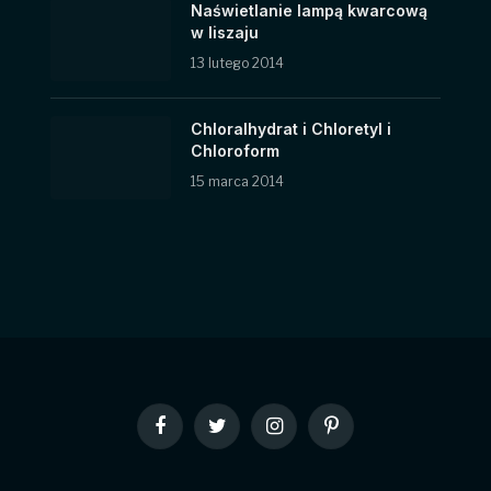
Naświetlanie lampą kwarcową
w liszaju
13 lutego 2014
Chloralhydrat i Chloretyl i
Chloroform
15 marca 2014
Facebook
Twitter
Instagram
Pinterest