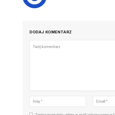
DODAJ KOMENTARZ
Zapisz moje imię, adres e-mail i stronę www w t