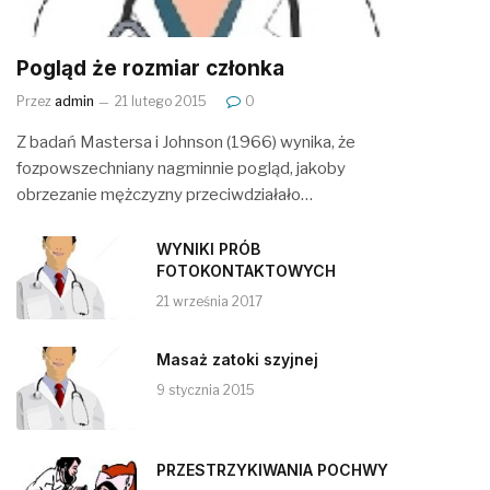
Pogląd że rozmiar członka
Przez
admin
21 lutego 2015
0
Z badań Mastersa i Johnson (1966) wynika, że
fozpowszechniany nagminnie pogląd, jakoby
obrzezanie mężczyzny przeciwdziałało…
WYNIKI PRÓB
FOTOKONTAKTOWYCH
21 września 2017
Masaż zatoki szyjnej
9 stycznia 2015
PRZESTRZYKIWANIA POCHWY