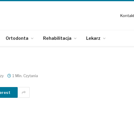
Kontak
Ortodonta
Rehabilitacja
Lekarz
zy
1 Min. Czytania
erest