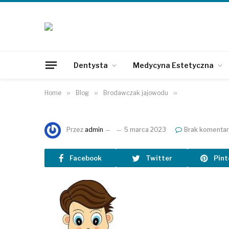
Dentysta
Medycyna Estetyczna
Home
»
Blog
»
Brodawczak jajowodu
»
Przez
admin
5 marca 2023
Brak komentar
Facebook
Twitter
Pint