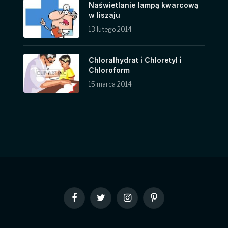
Naświetlanie lampą kwarcową
w liszaju
13 lutego 2014
Chloralhydrat i Chloretyl i
Chloroform
15 marca 2014
Facebook
Twitter
Instagram
Pinterest