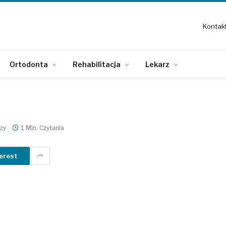
Kontak
Ortodonta
Rehabilitacja
Lekarz
zy
1 Min. Czytania
erest