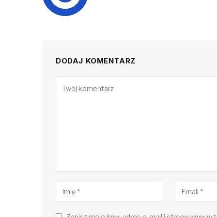
DODAJ KOMENTARZ
Zapisz moje imię, adres e-mail i stronę www w t