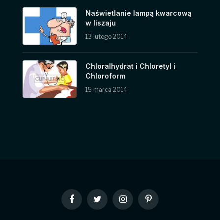
Naświetlanie lampą kwarcową
w liszaju
13 lutego 2014
Chloralhydrat i Chloretyl i
Chloroform
15 marca 2014
Facebook
Twitter
Instagram
Pinterest