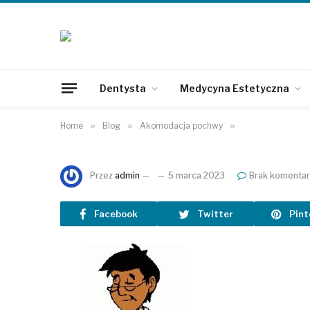
Dentysta
Medycyna Estetyczna
Home
»
Blog
»
Akomodacja pochwy
»
Przez
admin
5 marca 2023
Brak komentar
Facebook
Twitter
Pint