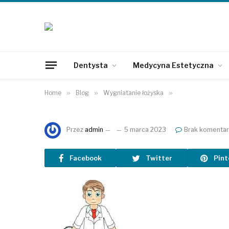
Dentysta
Medycyna Estetyczna
Home
»
Blog
»
Wygniatanie łożyska
»
Przez
admin
5 marca 2023
Brak komentar
Facebook
Twitter
Pint