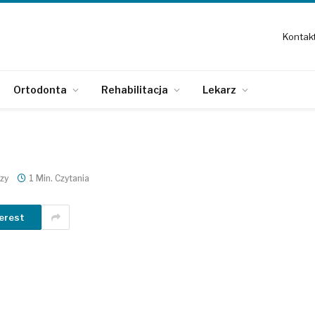
Kontak
Ortodonta
Rehabilitacja
Lekarz
zy
1 Min. Czytania
erest