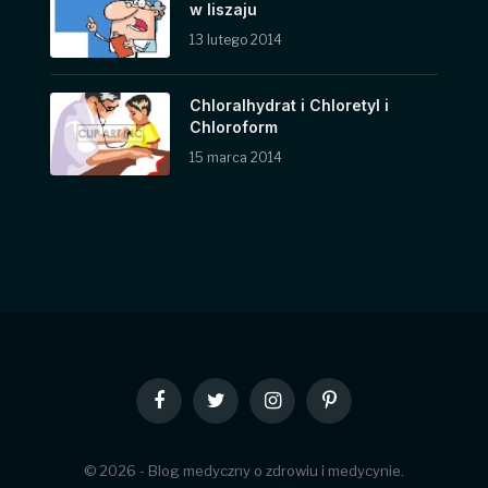
w liszaju
13 lutego 2014
Chloralhydrat i Chloretyl i
Chloroform
15 marca 2014
Facebook
Twitter
Instagram
Pinterest
© 2026 - Blog medyczny o zdrowiu i medycynie.