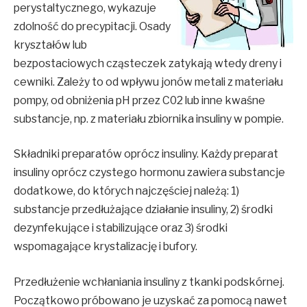
perystaltycznego, wykazuje
zdolność do precypitacji. Osady
kryształów lub
bezpostaciowych cząsteczek zatykają wtedy dreny i
cewniki. Zależy to od wpływu jonów metali z materiału
pompy, od obniżenia pH przez C02 lub inne kwaśne
substancje, np. z materiału zbiornika insuliny w pompie.
Składniki preparatów oprócz insuliny. Każdy preparat
insuliny oprócz czystego hormonu zawiera substancje
dodatkowe, do których najczęściej należą: 1)
substancje przedłużające działanie insuliny, 2) środki
dezynfekujące i stabilizujące oraz 3) środki
wspomagające krystalizację i bufory.
Przedłużenie wchłaniania insuliny z tkanki podskórnej.
Początkowo próbowano je uzyskać za pomocą nawet