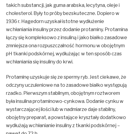
takich substancji, jak guma arabska, lecytyna, oleje i
cholesterol. Były to próby bezskuteczne. Dopiero w
1936 r. Hagedorn uzyskał istotne wydłużenie
wchłaniania insuliny przez dodanie protaminy. Protamina
łączy się kompleksowo z insuliną i jako białko zasadowe
zmniejsza ona rozpuszczalność hormonu w obojętnym
pH tkanki podskórnej, wydłużając w ten sposób czas
wchłaniania się insuliny do krwi.
Protaminę uzyskuje się ze spermy ryb. Jest ciekawe, że
odczyny uczuleniowe na to zasadowe białko występują
rzadko. Pierwszym stabilnym, obojętnym roztworem
była insulina protaminowo-cynkowa. Dodanie cynku w
wystarczającej ilości lub w nadmiarze daje stabilny,
obojętny preparat, a powstające kryształy dodatkowo
wydłużają wchłanianie insuliny z tkanki podskórnej –
nawet do 72 h.