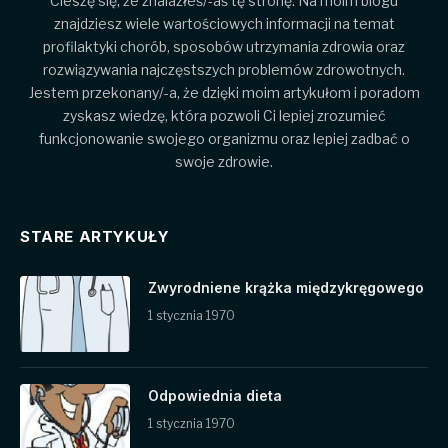
Cieszę się, że znalazłeś/-aś tę stronę. Na moim blogu
znajdziesz wiele wartościowych informacji na temat
profilaktyki chorób, sposobów utrzymania zdrowia oraz
rozwiązywania najczęstszych problemów zdrowotnych.
Jestem przekonany/-a, że dzięki moim artykułom i poradom
zyskasz wiedzę, która pozwoli Ci lepiej zrozumieć
funkcjonowanie swojego organizmu oraz lepiej zadbać o
swoje zdrowie.
STARE ARTYKUŁY
Zwyrodniene krążka międzykręgowego
1 stycznia 1970
Odpowiednia dieta
1 stycznia 1970