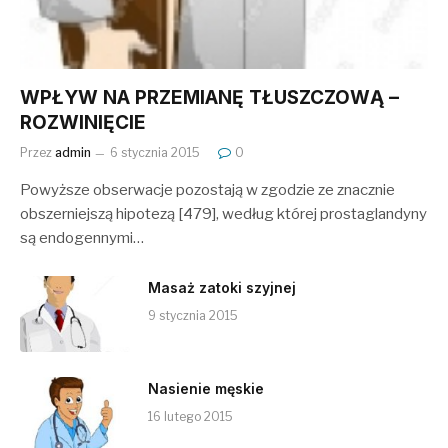
WPŁYW NA PRZEMIANĘ TŁUSZCZOWĄ –
ROZWINIĘCIE
Przez
admin
6 stycznia 2015
0
Powyższe obserwacje pozostają w zgodzie ze znacznie
obszerniejszą hipotezą [479], według której prostaglandyny
są endogennymi…
Masaż zatoki szyjnej
9 stycznia 2015
Nasienie męskie
16 lutego 2015