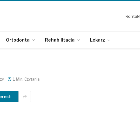
Kontak
Ortodonta
Rehabilitacja
Lekarz
zy
1 Min. Czytania
erest