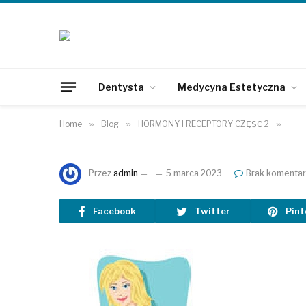
Dentysta
Medycyna Estetyczna
Home
»
Blog
»
HORMONY I RECEPTORY CZĘŚĆ 2
»
Przez
admin
5 marca 2023
Brak komentar
Facebook
Twitter
Pint