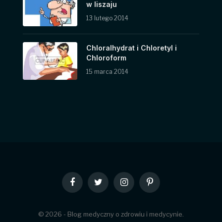
w liszaju
13 lutego 2014
Chloralhydrat i Chloretyl i
Chloroform
15 marca 2014
Facebook
Twitter
Instagram
Pinterest
© 2026 - Blog medyczny o zdrowiu i medycynie.