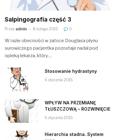
Salpingografia część 3
Przez
admin
8 lutego 2015
0
W razie obecności w zatoce Douglasa płynu
surowiczego pacjentka pozostaje nadal pod
opieką lekarza, który…
Stosowanie hydrastyny
6 stycznia 2015
WPŁYW NA PRZEMIANĘ
TŁUSZCZOWĄ – ROZWINIĘCIE
6 stycznia 2015
Hierarchia stadna. System