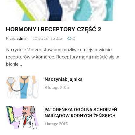
HORMONY I RECEPTORY CZĘŚĆ 2
Przez
admin
10 stycznia 2015
0
Na rycinie 2 przedstawiono możliwe umiejscowienie
receptorów w komórce. Receptory mogą mieścić się w
błonie…
Naczyniak jajnika
8 lutego 2015
PATOGENEZA OGÓLNA SCHORZEŃ
NARZĄDÓW RODNYCH ŻEŃSKICH
1 lutego 2015