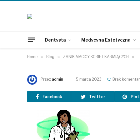
Dentysta
Medycyna Estetyczna
Home
»
Blog
»
ZANIK MACICY KOBIET KARMIĄCYCH
»
Przez
admin
5 marca 2023
Brak komentar
Facebook
Twitter
Pint