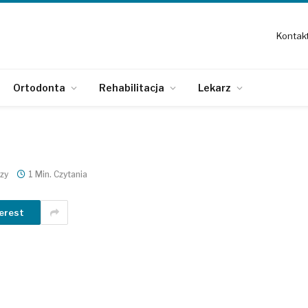
Kontak
Ortodonta
Rehabilitacja
Lekarz
zy
1 Min. Czytania
erest