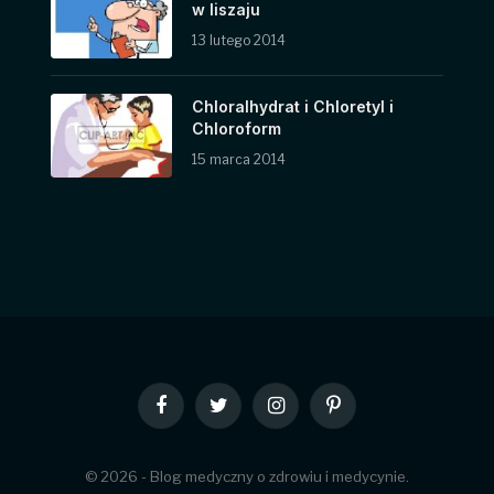
w liszaju
13 lutego 2014
Chloralhydrat i Chloretyl i
Chloroform
15 marca 2014
Facebook
Twitter
Instagram
Pinterest
© 2026 - Blog medyczny o zdrowiu i medycynie.