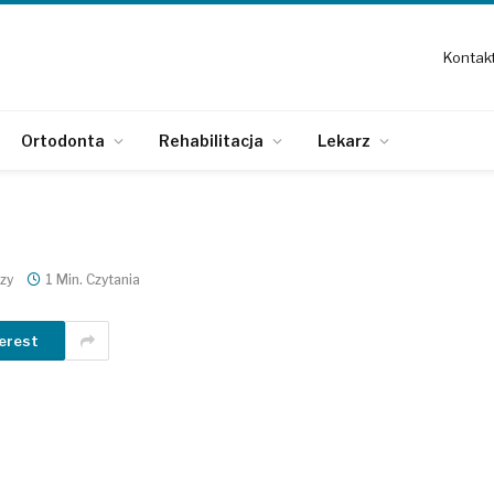
Kontak
Ortodonta
Rehabilitacja
Lekarz
zy
1 Min. Czytania
erest