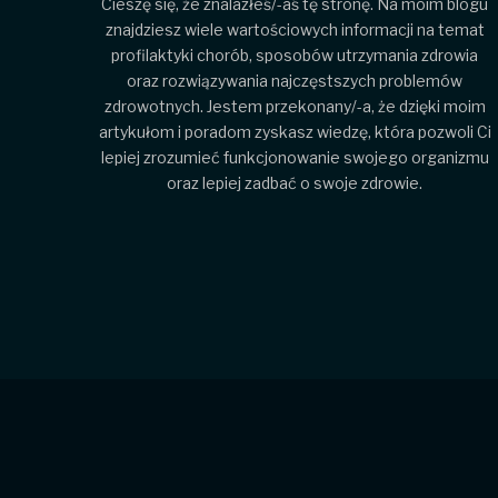
Cieszę się, że znalazłeś/-aś tę stronę. Na moim blogu
znajdziesz wiele wartościowych informacji na temat
profilaktyki chorób, sposobów utrzymania zdrowia
oraz rozwiązywania najczęstszych problemów
zdrowotnych. Jestem przekonany/-a, że dzięki moim
artykułom i poradom zyskasz wiedzę, która pozwoli Ci
lepiej zrozumieć funkcjonowanie swojego organizmu
oraz lepiej zadbać o swoje zdrowie.