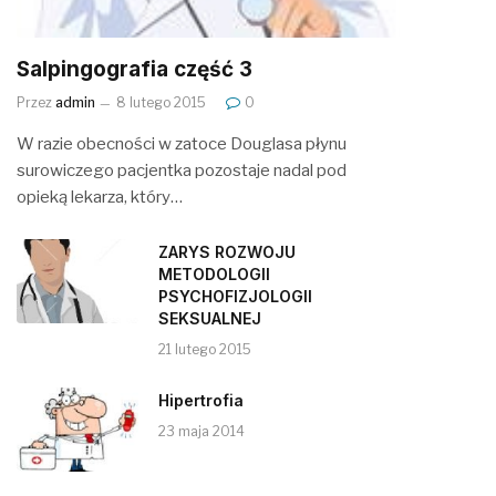
Salpingografia część 3
Przez
admin
8 lutego 2015
0
W razie obecności w zatoce Douglasa płynu
surowiczego pacjentka pozostaje nadal pod
opieką lekarza, który…
ZARYS ROZWOJU
METODOLOGII
PSYCHOFIZJOLOGII
SEKSUALNEJ
21 lutego 2015
Hipertrofia
23 maja 2014