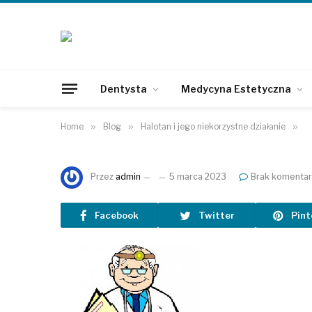
Dentysta
Medycyna Estetyczna
Home
»
Blog
»
Halotan i jego niekorzystne działanie
»
Przez
admin
5 marca 2023
Brak komentar
Facebook
Twitter
Pint