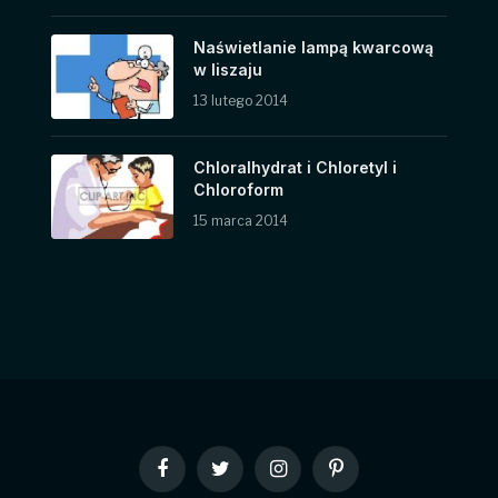
Naświetlanie lampą kwarcową
w liszaju
13 lutego 2014
Chloralhydrat i Chloretyl i
Chloroform
15 marca 2014
Facebook
Twitter
Instagram
Pinterest